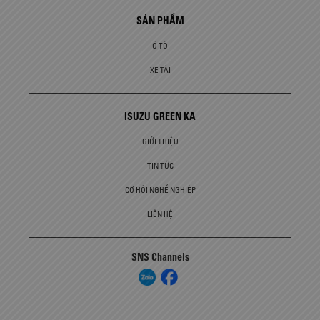
SẢN PHẨM
Ô TÔ
XE TẢI
ISUZU GREEN KA
GIỚI THIỆU
TIN TỨC
CƠ HỘI NGHỀ NGHIỆP
LIÊN HỆ
SNS Channels