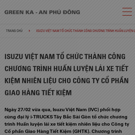
TRANG CHỦ
ISUZU VIỆT NAM TỔ CHỨC THÀNH CÔNG CHƯƠNG TRÌNH HUẤN LUYỆN LÁI
ISUZU VIỆT NAM TỔ CHỨC THÀNH CÔNG
CHƯƠNG TRÌNH HUẤN LUYỆN LÁI XE TIẾT
KIỆM NHIÊN LIỆU CHO CÔNG TY CỔ PHẦN
GIAO HÀNG TIẾT KIỆM
Ngày 27/02 vừa qua, Isuzu Việt Nam (IVC) phối hợp
cùng đại lý i-TRUCKS Tây Bắc Sài Gòn tổ chức chương
trình Huấn luyện lái xe tiết kiệm nhiên liệu cho Công ty
Cổ phần Giao Hàng Tiết Kiệm (GHTK). Chương trình