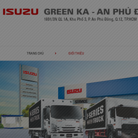
1691/3N QL 1A, Khu Phố 3, P. An Phú Đông, Q.12, TP.HCM
TRANG CHỦ
GIỚI THIỆU