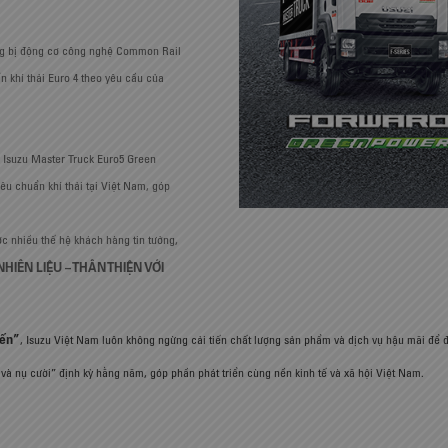
rang bị động cơ công nghệ Common Rail
n khí thải Euro 4 theo yêu cầu của
 Isuzu Master Truck Euro5 Green
iêu chuẩn khí thải tại Việt Nam, góp
c nhiều thế hệ khách hàng tin tưởng,
 NHIÊN LIỆU – THÂN THIỆN VỚI
iến”
, Isuzu Việt Nam luôn không ngừng cải tiến chất lượng sản phẩm và dịch vụ hậu mãi để 
và nụ cười” định kỳ hằng năm, góp phần phát triển cùng nền kinh tế và xã hội Việt Nam.