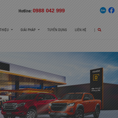
0988 042 999
Hotline:
 THIỆU
GIẢI PHÁP
TUYỂN DỤNG
LIÊN HỆ
|