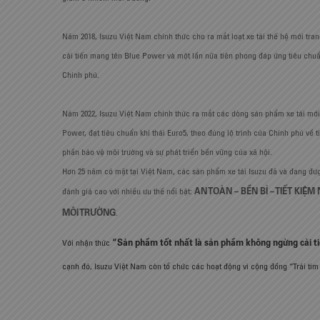
Năm 2018, Isuzu Việt Nam chính thức cho ra mắt loạt xe tải thế hệ mới t
cải tiến mang tên Blue Power và một lần nữa tiên phong đáp ứng tiêu chuẩ
Chính phủ.
Năm 2022, Isuzu Việt Nam chính thức ra mắt các dòng sản phẩm xe tải mới
Power, đạt tiêu chuẩn khí thải Euro5, theo đúng lộ trình của Chính phủ về t
phần bảo vệ môi trường và sự phát triển bền vững của xã hội.
Hơn 25 năm có mặt tại Việt Nam, các sản phẩm xe tải Isuzu đã và đang đượ
AN TOÀN – BỀN BỈ – TIẾT KIỆM
đánh giá cao với nhiều ưu thế nổi bật:
MÔI TRƯỜNG
.
“Sản phẩm tốt nhất là sản phẩm không ngừng cải t
Với nhận thức
cạnh đó, Isuzu Việt Nam còn tổ chức các hoạt động vì cộng đồng “Trái tim 