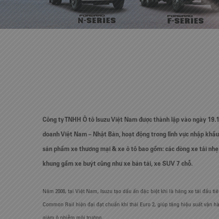
Công ty TNHH Ô tô Isuzu Việt Nam được thành lập vào ngày 19.1
doanh Việt Nam – Nhật Bản, hoạt động trong lĩnh vực nhập khẩu,
sản phẩm xe thương mại & xe ô tô bao gồm: các dòng xe tải nhẹ
khung gầm xe buýt cũng như xe bán tải, xe SUV 7 chỗ.
Năm 2008, tại Việt Nam, Isuzu tạo dấu ấn đặc biệt khi là hãng xe tải đầu t
Common Rail hiện đại đạt chuẩn khí thải Euro 2, giúp tăng hiệu suất vận hà
giảm ô nhiễm môi trường.