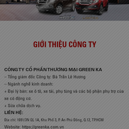
GIỚI THIỆU CÔNG TY
CÔNG TY CỔ PHẦN THƯƠNG MẠI GREEN KA
– Tổng giám đốc Công ty: Bà Trần Lê Hương
– Ngành nghề kinh doanh:
+ Đại lý bán: xe ô tô, xe tải, phụ tùng và các bộ phận phụ trợ của
xe có động cơ.
+ Sửa chữa dịch vụ.
LIÊN HỆ:
Địa chỉ: 1691/3N QL 1A, Khu Phố 3, P. An Phú Đông, Q.12, TP.HCM
Website:
https://greenka.com.vn