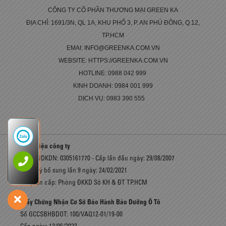
CÔNG TY CỔ PHẦN THƯƠNG MẠI GREEN KA
ĐỊA CHỈ: 1691/3N, QL 1A, KHU PHỐ 3, P. AN PHÚ ĐÔNG, Q.12,
TP.HCM
EMAI: INFO@GREENKA.COM.VN
WEBSITE: HTTPS://GREENKA.COM.VN
HOTLINE: 0988 042 999
KINH DOANH: 0984 001 999
DỊCH VỤ: 0983 390 555
Giới thiệu công ty
Số GCNDKDN: 0305161770 - Cấp lần đầu ngày: 29/08/2007
Đăng ký bổ sung lần 9 ngày: 24/02/2021
Cơ quan cấp: Phòng ĐKKD Sở KH & ĐT TP.HCM
Giấy Chứng Nhận Cơ Sở Bảo Hành Bảo Dưỡng Ô Tô
Số GCCSBHBDOT: 100/VAQ12-01/19-00
Cấp ngày: 13/06/2023