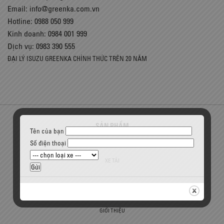
Email:
info@greenka.com.vn
Hotline: 0988 050 999
Kinh doanh: 0984 001 999
Dịch vụ: 0983 390 555
ĐẠI LÝ ISUZU GREENKA CHÍNH THỨC TRÊN 20 NĂM
SẢN PHẨM
Tên của bạn
Số điện thoại
Ô TÔ
XE TẢI
ISUZU GREEN KA
GIỚI THIỆU