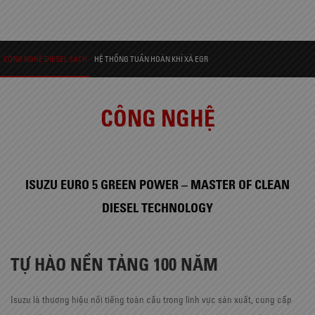
CÔNG NGHỆ DIESEL SẠCH
HỆ THỐNG TUẦN HOÀN KHÍ XẢ EGR
CÔNG NGHỆ
ISUZU EURO 5 GREEN POWER – MASTER OF CLEAN
DIESEL TECHNOLOGY
TỰ HÀO NỀN TẢNG 100 NĂM
Isuzu là thương hiệu nổi tiếng toàn cầu trong lĩnh vực sản xuất, cung cấp