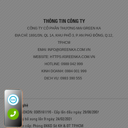
THÔNG TIN CÔNG TY
CÔNG TY CỔ PHẦN THƯƠNG MẠI GREEN KA
ĐỊA CHỈ: 1691/3N, QL 1A, KHU PHỐ 3, P. AN PHÚ ĐÔNG, Q.12,
TP.HCM
EMAI: INFO@GREENKA.COM.VN
WEBSITE: HTTPS://GREENKA.COM.VN
HOTLINE: 0988 042 999
KINH DOANH: 0984 001 999
DỊCH VỤ: 0983 390 555
Công nghệ
Số GCNDKDN: 0305161770 - Cấp lần đầu ngày: 29/08/2007
Đăng ký bổ sung lần 9 ngày: 24/02/2021
Cơ quan cấp: Phòng ĐKKD Sở KH & ĐT TP.HCM