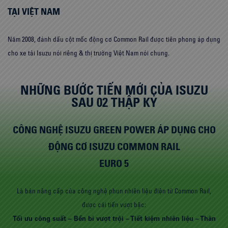
TẠI VIỆT NAM
Năm 2008, đánh dấu cột mốc động cơ Common Rail được tiên phong áp dụng
cho xe tải Isuzu nói riêng & thị trường Việt Nam nói chung.
NHỮNG BƯỚC TIẾN MỚI CỦA ISUZU
SAU 02 THẬP KỶ
CÔNG NGHỆ ISUZU GREEN POWER ÁP DỤNG CHO
ĐỘNG CƠ ISUZU COMMON RAIL
EURO 5
Là bản nâng cấp của công nghệ phun nhiên liệu điện tử Common Rail,
được cải tiến vượt bậc:
Tối ưu công suất – Bền bỉ vượt trội – Tiết kiệm nhiên liệu – Thân