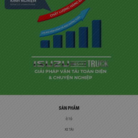
SẢN PHẨM
Ô TÔ
XE TẢI