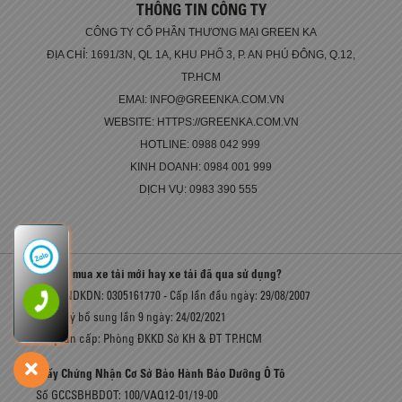
THÔNG TIN CÔNG TY
CÔNG TY CỔ PHẦN THƯƠNG MẠI GREEN KA
ĐỊA CHỈ: 1691/3N, QL 1A, KHU PHỐ 3, P. AN PHÚ ĐÔNG, Q.12,
TP.HCM
EMAI: INFO@GREENKA.COM.VN
WEBSITE: HTTPS://GREENKA.COM.VN
HOTLINE: 0988 042 999
KINH DOANH: 0984 001 999
DỊCH VỤ: 0983 390 555
Có nên mua xe tải mới hay xe tải đã qua sử dụng?
Số GCNDKDN: 0305161770 - Cấp lần đầu ngày: 29/08/2007
Đăng ký bổ sung lần 9 ngày: 24/02/2021
Cơ quan cấp: Phòng ĐKKD Sở KH & ĐT TP.HCM
Giấy Chứng Nhận Cơ Sở Bảo Hành Bảo Dưỡng Ô Tô
Số GCCSBHBDOT: 100/VAQ12-01/19-00