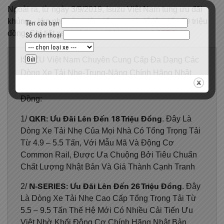
Ngoài ra, từ ngày 3/9/2019, Isuzu Việt Nam tung ưu đãi
khủng – lớn nhất từ trước đến nay trị giá lên đến 59 triệu
Tên của bạn
đồng. Chi tiết xem tại:
https://bitly.com.vn/z95TO
Số điện thoại
ISUZU Việt Nam Chuyên Cung Cấp Đa Dạng Các
Dòng Xe Tải Nhẹ-Trung-Nặng Chính Hãng Nhật
Bản Với Ưu Đãi Hấp Dẫn Trị Giá Lên Đến 59 Triệu
Đồng:
QKR
:
Ưu Đãi Lên Đến 18 Triệu Đồng
1/
. Đây Là
Dòng Xe Tải Nhẹ Của Mọi Nhà Có Tổng Trọng Tải
Từ 4.9 – 5.5 Tấn, Với Mẫu Mã Và Động Cơ
Common Rail, Được Ưa Chuộng Bởi Tiêu Chuẩn
Chất Lượng Nhật Bản Và Giá Thành Cạnh Tranh
N-SERIES:
Ưu Đãi Lên Đến 26 Triệu Đồng
2/
. Đây
Là Dòng Xe Tải Nhẹ Cao Cấp Tổng Trọng Tải Từ
5.5 – 9.5 Tấn Thế Hệ Mới Có Nhiều Cải Tiến Ưu
Việt Nhờ Khối Động Cơ Chính Hãng Nhật Bản