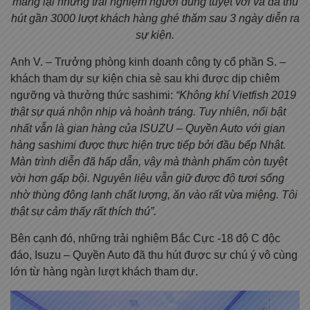
mang lại những trải nghiệm người dùng tuyệt vời và đã thu
hút gần 3000 lượt khách hàng ghé thăm sau 3 ngày diễn ra
sự kiện.
Anh V. – Trưởng phòng kinh doanh công ty cổ phần S. –
khách tham dự sự kiện chia sẻ sau khi được dịp chiêm
ngưỡng và thưởng thức sashimi:
“Không khí Vietfish 2019
thật sự quá nhộn nhịp và hoành tráng. Tuy nhiên, nổi bật
nhất vẫn là gian hàng của ISUZU – Quyền Auto với gian
hàng sashimi được thực hiện trực tiếp bởi đầu bếp Nhật.
Màn trình diễn đã hấp dẫn, vậy mà thành phẩm còn tuyệt
vời hơn gấp bội. Nguyên liệu vẫn giữ được độ tươi sống
nhờ thùng đông lạnh chất lượng
, ăn vào rất vừa miệng. Tôi
thật sự cảm thấy rất thích thú”.
Bên cạnh đó, những trải nghiệm Bắc Cực -18 độ C độc
đáo, Isuzu – Quyền Auto đã thu hút được sự chú ý vô cùng
lớn từ hàng ngàn lượt khách tham dự.