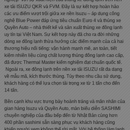
xe tải ISUZU QKR và FVM. Đây là sự kết hợp hoàn hảo
các ưu điểm vượt trội giữa xe nền Isuzu – áp dụng công
nghệ Blue Power đáp ứng tiêu chuẩn Euro 4 và thùng xe
Quyền Auto – nhà thiết kế và sản xuất thùng xe đông lạnh
uy tín tại Việt Nam. Sự kết hợp này đã cho ra đời những
dòng xe đông lạnh thừa hưởng các điểm mạnh của cả hai
thương hiệu nổi tiếng: vận hành mạnh mẽ, an toàn, tiết
kiệm nhiên liệu cùng chất lượng thùng đông lạnh cao cấp,
đã được Thermal Master kiểm nghiệm đạt chuẩn quốc tế.
Ngoài ra, xe đông lạnh trên nền xe tải ISUZU rất đa dạng
về mẫu mã, kích thước thùng. Tùy theo nhu cầu sử dụng,
khách hàng có thể lựa chọn tải trọng xe từ 1 tấn cho đến
14 tấn.
Bên cạnh khu vực trưng bày hoành tráng và mãn nhãn của
gian hàng Isuzu và Quyền Auto, màn biểu diễn SASHIMI
chuyên nghiệp của đầu bếp đến từ Nhật Bản cùng hơn
400 phần sashimi sẵn sàng phục vụ khách hàng cũng
khiến người xem không thể rời mắt. Với hệ thống làm lạnh