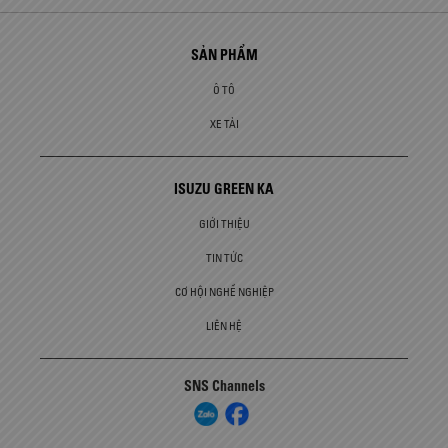
SẢN PHẨM
Ô TÔ
XE TẢI
ISUZU GREEN KA
GIỚI THIỆU
TIN TỨC
CƠ HỘI NGHỀ NGHIỆP
LIÊN HỆ
SNS Channels