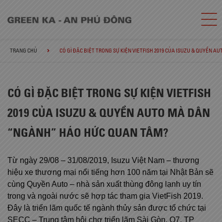
TRANG CHỦ
CÓ GÌ ĐẶC BIỆT TRONG SỰ KIỆN VIETFISH 2019 CỦA ISUZU & QUYỀN
CÓ GÌ ĐẶC BIỆT TRONG SỰ KIỆN VIETFISH
2019 CỦA ISUZU & QUYỀN AUTO MÀ DÂN
“NGÀNH” HÁO HỨC QUAN TÂM?
Từ ngày 29/08 – 31/08/2019, Isuzu Việt Nam – thương
hiệu xe thương mại nổi tiếng hơn 100 năm tại Nhật Bản sẽ
cùng Quyền Auto – nhà sản xuất thùng đông lạnh uy tín
trong và ngoài nước sẽ hợp tác tham gia VietFish 2019.
Đây là triển lãm quốc tế ngành thủy sản được tổ chức tại
SECC – Trung tâm hội chợ triển lãm Sài Gòn, Q7, TP