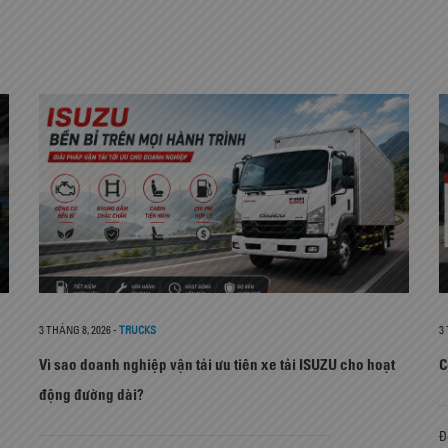
3 THÁNG 8, 2026
-
TRUCKS
3
Vì sao doanh nghiệp vận tải ưu tiên xe tải ISUZU cho hoạt
C
động đường dài?
Đ