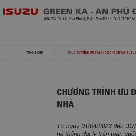
1691/3N QL 1A, Khu Phố 3, P. An Phú Đông, Q.12, TP.HCM
TRANG CHỦ
CHƯƠNG TRÌNH ƯU ĐÃI CHO DÒNG XE TẢI ISUZU Q
CHƯƠNG TRÌNH ƯU ĐÃ
NHÀ
Từ ngày 01/04/2026 đến 31/
hệ thống đại lý trên toàn quố