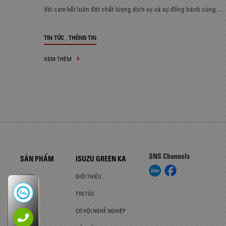
Với cam kết luôn đặt chất lượng dịch vụ và sự đồng hành cùng…
,
TIN TỨC
THÔNG TIN
XEM THÊM
SNS Channels
SẢN PHẨM
ISUZU GREEN KA
Ô TÔ
GIỚI THIỆU
XE TẢI
TIN TỨC
CƠ HỘI NGHỀ NGHIỆP