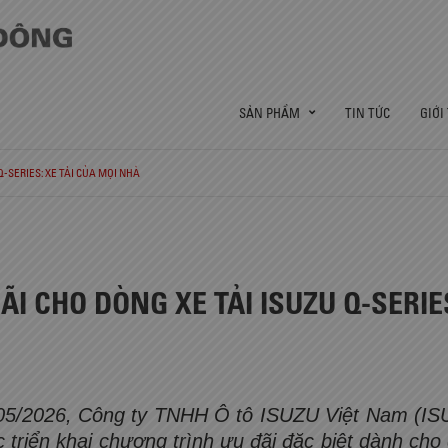
SẢN PHẨM
TIN TỨC
GIỚI
-SERIES: XE TẢI CỦA MỌI NHÀ
I CHO DÒNG XE TẢI ISUZU Q-SERIES
05/2026, Công ty TNHH Ô tô ISUZU Việt Nam (IS
c triển khai chương trình ưu đãi đặc biệt dành ch