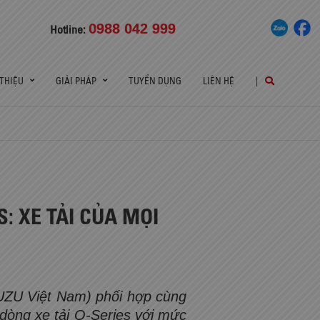
0988 042 999
Hotline:
 THIỆU
GIẢI PHÁP
TUYỂN DỤNG
LIÊN HỆ
|
: XE TẢI CỦA MỌI
UZU Việt Nam) phối hợp cùng
o dòng xe tải Q-Series với mức