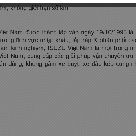
ăm, không giới hạn số km
ệt Nam được thành lập vào ngày 19/10/1995 là d
trong lĩnh vực nhập khẩu, lắp ráp & phân phối c
năm kinh nghiệm, ISUZU Việt Nam là một trong n
Việt Nam, cung cấp các giải pháp vận chuyển ưu 
yên dùng, khung gầm xe buýt, xe đầu kéo cũng 