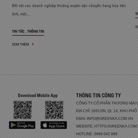
Đối với các doanh nghiệp thường xuyên vận chuyển hàng hóa liên
tỉnh, một…
T
X
,
TIN TỨC
THÔNG TIN
XEM THÊM
THÔNG TIN CÔNG TY
Download Mobile App
CÔNG TY CỔ PHẦN THƯƠNG MẠI 
ĐỊA CHỈ: 1691/3N, QL 1A, KHU PHỐ
EMAI: INFO@GREENKA.COM.VN
WEBSITE: HTTPS://GREENKA.COM
HOTLINE: 0988 042 999