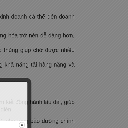
kinh doanh cá thể đến doanh
hàng hóa trở nên dễ dàng hơn,
c thùng giúp chở được nhiều
 khả năng tải hàng nặng và
 kết đồng hành lâu dài, giúp
diện:
% phụ tùng bảo dưỡng chính