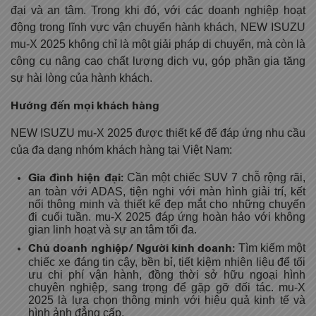
đại và an tâm. Trong khi đó, với các doanh nghiệp hoạt
động trong lĩnh vực vận chuyển hành khách, NEW ISUZU
mu-X 2025 không chỉ là một giải pháp di chuyển, mà còn là
công cụ nâng cao chất lượng dịch vụ, góp phần gia tăng
sự hài lòng của hành khách.
Hướng đến mọi khách hàng
NEW ISUZU mu-X 2025 được thiết kế để đáp ứng nhu cầu
của đa dạng nhóm khách hàng tại Việt Nam:
Gia đình hiện đại:
Cần một chiếc SUV 7 chỗ rộng rãi,
an toàn với ADAS, tiện nghi với màn hình giải trí, kết
nối thông minh và thiết kế đẹp mắt cho những chuyến
đi cuối tuần. mu-X 2025 đáp ứng hoàn hảo với không
gian linh hoạt và sự an tâm tối đa.
Chủ doanh nghiệp/ Người kinh doanh:
Tìm kiếm một
chiếc xe đáng tin cậy, bền bỉ, tiết kiệm nhiên liệu để tối
ưu chi phí vận hành, đồng thời sở hữu ngoại hình
chuyên nghiệp, sang trọng để gặp gỡ đối tác. mu-X
2025 là lựa chọn thông minh với hiệu quả kinh tế và
hình ảnh đẳng cấp.