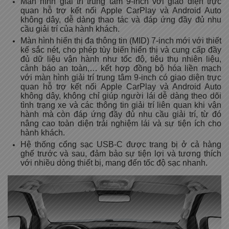
Màn hình giải trí trung tâm 9-inch với giao diện trực
quan hỗ trợ kết nối Apple CarPlay và Android Auto
không dây, dễ dàng thao tác và đáp ứng đầy đủ nhu
cầu giải trí của hành khách.
Màn hình hiển thị đa thông tin (MID) 7-inch mới với thiết
kế sắc nét, cho phép tùy biến hiển thị và cung cấp đầy
đủ dữ liệu vận hành như tốc độ, tiêu thụ nhiên liệu,
cảnh báo an toàn,… kết hợp đồng bộ hóa liền mạch
với màn hình giải trí trung tâm 9-inch có giao diện trực
quan hỗ trợ kết nối Apple CarPlay và Android Auto
không dây, không chỉ giúp người lái dễ dàng theo dõi
tình trạng xe và các thông tin giải trí liên quan khi vận
hành mà còn đáp ứng đầy đủ nhu cầu giải trí, từ đó
nâng cao toàn diện trải nghiệm lái và sự tiện ích cho
hành khách.
Hệ thống cổng sạc USB-C được trang bị ở cả hàng
ghế trước và sau, đảm bảo sự tiện lợi và tương thích
với nhiều dòng thiết bị, mang đến tốc độ sạc nhanh.