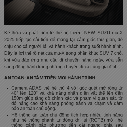
Kế thừa và phát triển từ thế hệ trước, NEW ISUZU mu-X
2025 tiếp tục cải tiến để mang lại cảm giác thư giãn, dễ
chịu cho cả người lái và hành khách trong suốt hành trình.
Đây là lợi thế rõ nét của mu-X trong phân khúc SUV 7 chỗ,
khi vừa đáp ứng nhu cầu di chuyển hàng ngày, vừa sẵn
sàng đồng hành trong những chuyến đi xa cùng gia đình.
AN TOÀN: AN TÂM TRÊN MỌI HÀNH TRÌNH
Camera ADAS thế hệ thứ 4 với góc quét mở rộng từ
40° lên 120° và khả năng nhận diện vật thể lên đến
150m giúp tăng độ chính xác và phạm vi quan sát, từ
đó nâng cao khả năng phòng tránh va chạm và đảm
bảo an toàn chủ động.
Hệ thống an toàn chủ động tích hợp nhiều tính năng
như hệ thống phanh tự động khi lùi (RCTB) mới, hệ
thống cảnh báo phương tiện cắt ngang phía sau