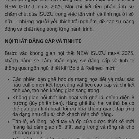
NEW ISUZU mu-X 2025. Mỗi chi tiết đều phản ánh sự
chăm chút của ISUZU trong việc tôn vinh cá tính người sở
hữu – những người yêu thích trải nghiệm, đề cao sự năng
động và chất riêng trong từng hành trình.
NỘI THẤT: ĐẲNG CẤP VÀ TINH TẾ
Bước vào không gian nội thất NEW ISUZU mu-X 2025,
khách hàng sẽ cảm nhận ngay sự đẳng cấp và tinh tế
thông qua ngôn ngữ thiết kế “Bold & Refined” mới:
Các phiên bản ghế bọc da mang họa tiết và màu sắc
nâu truffle mới kết hợp cùng vật liệu cao cấp và chi tiết
tinh xảo, tạo nên không gian sang trọng.
Không gian nội thất linh hoạt với ghế lái chỉnh điện 8
hướng (tùy phiên bản). Hàng ghế thứ hai và thứ ba có
thể gập gọn linh hoạt, tối ưu hóa không gian, đáp ứng
đa dạng nhu cầu từ chở khách đến chở hàng.
Táp-lô, vô lăng, bệ tì tay và ốp cửa được thiết kế mới
mang lại cảm giác nội thất sang trọng và rộng rãi cho
khoang cabin.