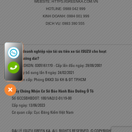
WEBSITE: HTTPS://GREENKA.COM.VN
HOTLINE: 0988 042 999
KINH DOANH: 0984 001 999
DỊCH VỤ: 0983 390 555
Vì sao doanh nghiệp vận tải ưu tiên xe tải ISUZU cho hoạt
động đường dài?
Số GCNDKDN: 0305161770 - Cấp lần đầu ngày: 29/08/2007
Đăng ký bổ sung lần 9 ngày: 24/02/2021
Cơ quan cấp: Phòng ĐKKD Sở KH & ĐT TP.HCM
Giấy Chứng Nhận Cơ Sở Bảo Hành Bảo Dưỡng Ô Tô
Số GCCSBHBDOT: 100/VAQ12-01/19-00
Cấp ngày: 13/06/2023
Cơ quan cấp: Cục Đăng Kiểm Việt Nam
ĐẠI LÝ ISUZU GREEN KA. ALL RIGHTS RESERVED. © COPYRIGHT