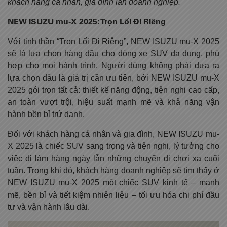
khách hàng cá nhân, gia đình lẫn doanh nghiệp.
NEW ISUZU mu-X 2025: Trọn Lối Đi Riêng
Với tinh thần “Trọn Lối Đi Riêng”, NEW ISUZU mu-X 2025
sẽ là lựa chọn hàng đầu cho dòng xe SUV đa dụng, phù
hợp cho mọi hành trình. Người dùng không phải đưa ra
lựa chọn đâu là giá trị cần ưu tiên, bởi NEW ISUZU mu-X
2025 gói trọn tất cả: thiết kế năng động, tiện nghi cao cấp,
an toàn vượt trội, hiệu suất mạnh mẽ và khả năng vận
hành bền bỉ trứ danh.
Đối với khách hàng cá nhân và gia đình, NEW ISUZU mu-
X 2025 là chiếc SUV sang trọng và tiện nghi, lý tưởng cho
việc đi làm hàng ngày lẫn những chuyến đi chơi xa cuối
tuần. Trong khi đó, khách hàng doanh nghiệp sẽ tìm thấy ở
NEW ISUZU mu-X 2025 một chiếc SUV kinh tế – mạnh
mẽ, bền bỉ và tiết kiệm nhiên liệu – tối ưu hóa chi phí đầu
tư và vận hành lâu dài.