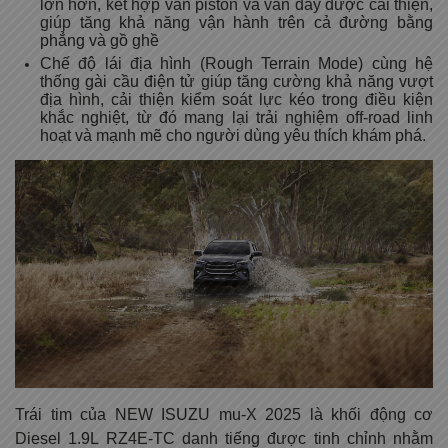
lớn hơn, kết hợp van piston và van đáy được cải thiện,
giúp tăng khả năng vận hành trên cả đường bằng
phẳng và gồ ghề
Chế độ lái địa hình (Rough Terrain Mode) cùng hệ
thống gài cầu điện tử giúp tăng cường khả năng vượt
địa hình, cải thiện kiểm soát lực kéo trong điều kiện
khắc nghiệt, từ đó mang lại trải nghiệm off-road linh
hoạt và mạnh mẽ cho người dùng yêu thích khám phá.
Trái tim của NEW ISUZU mu-X 2025 là khối động cơ
Diesel 1.9L RZ4E-TC danh tiếng được tinh chỉnh nhằm