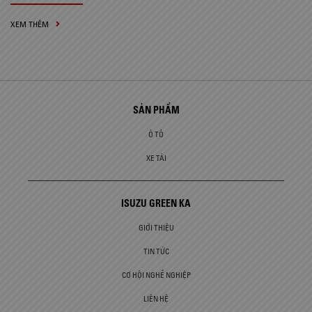
XEM THÊM
SẢN PHẨM
Ô TÔ
XE TẢI
ISUZU GREEN KA
GIỚI THIỆU
TIN TỨC
CƠ HỘI NGHỀ NGHIỆP
LIÊN HỆ