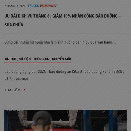
7 THÁNG 8, 2026
-
TRUCKS
,
PICKUP/SUV
ƯU ĐÃI DỊCH VỤ THÁNG 8 | GIẢM 10% NHÂN CÔNG BẢO DƯỠNG –
SỬA CHỮA
Đừng để những hư hỏng nhỏ làm ảnh hưởng đến hiệu quả vận hành…
,
,
,
TIN TỨC
SỰ KIỆN
THÔNG TIN
KHUYẾN MÃI
bảo dưỡng động cơ ISUZU
,
bảo dưỡng xe ISUZU
,
bảo dưỡng xe tải ISUZU
,
CT Khuyến mại
XEM THÊM