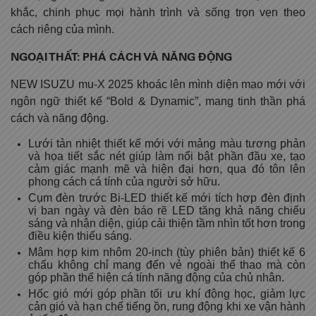
khắc, chinh phục mọi hành trình và sống trọn vẹn theo
cách riêng của mình.
NGOẠI THẤT: PHÁ CÁCH VÀ NĂNG ĐỘNG
NEW ISUZU mu-X 2025 khoác lên mình diện mạo mới với
ngôn ngữ thiết kế “Bold & Dynamic”, mang tinh thần phá
cách và năng động.
Lưới tản nhiệt thiết kế mới với mảng màu tương phản
và họa tiết sắc nét giúp làm nổi bật phần đầu xe, tạo
cảm giác mạnh mẽ và hiện đại hơn, qua đó tôn lên
phong cách cá tính của người sở hữu.
Cụm đèn trước Bi-LED thiết kế mới tích hợp đèn định
vị ban ngày và đèn báo rẽ LED tăng khả năng chiếu
sáng và nhận diện, giúp cải thiện tầm nhìn tốt hơn trong
điều kiện thiếu sáng.
Mâm hợp kim nhôm 20-inch (tùy phiên bản) thiết kế 6
chấu không chỉ mang đến vẻ ngoài thể thao mà còn
góp phần thể hiện cá tính năng động của chủ nhân.
Hốc gió mới góp phần tối ưu khí động học, giảm lực
cản gió và hạn chế tiếng ồn, rung động khi xe vận hành