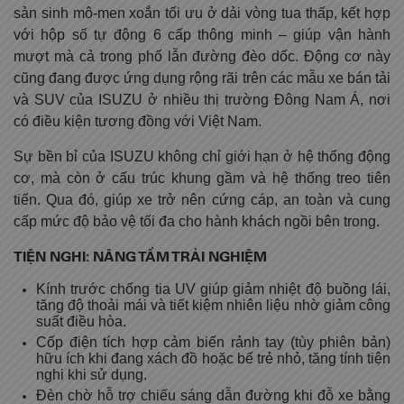
sản sinh mô-men xoắn tối ưu ở dải vòng tua thấp, kết hợp
với hộp số tự động 6 cấp thông minh – giúp vận hành
mượt mà cả trong phố lẫn đường đèo dốc. Động cơ này
cũng đang được ứng dụng rộng rãi trên các mẫu xe bán tải
và SUV của ISUZU ở nhiều thị trường Đông Nam Á, nơi
có điều kiện tương đồng với Việt Nam.
Sự bền bỉ của ISUZU không chỉ giới hạn ở hệ thống động
cơ, mà còn ở cấu trúc khung gầm và hệ thống treo tiên
tiến. Qua đó, giúp xe trở nên cứng cáp, an toàn và cung
cấp mức độ bảo vệ tối đa cho hành khách ngồi bên trong.
TIỆN NGHI: NÂNG TẦM TRẢI NGHIỆM
Kính trước chống tia UV giúp giảm nhiệt độ buồng lái,
tăng độ thoải mái và tiết kiệm nhiên liệu nhờ giảm công
suất điều hòa.
Cốp điện tích hợp cảm biến rảnh tay (tùy phiên bản)
hữu ích khi đang xách đồ hoặc bế trẻ nhỏ, tăng tính tiện
nghi khi sử dụng.
Đèn chờ hỗ trợ chiếu sáng dẫn đường khi đỗ xe bằng