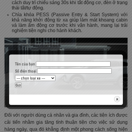
cách duy trì chiếu sáng 30s khi tắt động cơ, đèn ở trạng
thái tắt/tự động.
Chìa khóa PESS (Passive Entry & Start System) với
khả năng khởi động từ xa giúp làm mát khoang cabin
và làm ấm động cơ trước khi vận hành, mang lại trải
nghiệm tiện nghi cho hành khách.
Tên của bạn
Số điện thoại
Đối với người dùng cá nhân và gia đình, các tiện ích được
cải tiến nhằm gia tăng tính thuận tiện cho việc sử dụng
hàng ngày, qua đó khẳng định một phong cách sống hiện