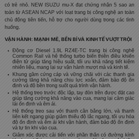
có trẻ nhỏ. NEW ISUZU mu-X đạt chứng nhận 5 sao an
toàn từ ASEAN NCAP với loạt trang bị công nghệ an toàn
chủ động tiên tiến, hỗ trợ cho người dùng trong các tình
huống.
VẬN HÀNH: MẠNH MẼ, BỀN BỈ VÀ KINH TẾ VƯỢT TRỘI
Động cơ Diesel 1.9L RZ4E-TC trang bị công nghệ
Common Rail và hệ thống turbo biến thiên điều khiển
điện tử giúp tăng hiệu suất, tối ưu khả năng tiết kiệm
nhiên liệu, mang lại sự vận hành mượt mà và kinh tế.
Khung gầm cứng cáp và vững chãi với các thanh gia
cường tăng khả năng chịu lực xoắn, đảm bảo độ ổn
định và độ bền trong suốt quá trình vận hành.
Hệ thống treo trước độc lập, tay đòn trên được đặt cao
giúp tăng cường khả năng vào cua, mang lại cảm giác
lái ổn định và êm ái.
Hệ thống treo sau với thanh cân bằng lớn, và thanh
liên kết ngang giúp giảm thiểu độ lắc ngang, tối ưu hóa
độ ổn định và êm ái khi vận hành, đảm bảo độ ổn định
và tự tin khi vào cua.
Giảm xóc được cải tiến với phần thân có đường kính