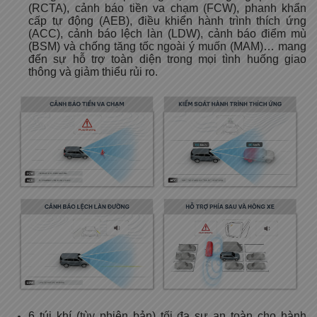
(RCTA), cảnh báo tiền va chạm (FCW), phanh khẩn
cấp tự động (AEB), điều khiển hành trình thích ứng
(ACC), cảnh báo lệch làn (LDW), cảnh báo điểm mù
(BSM) và chống tăng tốc ngoài ý muốn (MAM)… mang
đến sự hỗ trợ toàn diện trong mọi tình huống giao
thông và giảm thiểu rủi ro.
6 túi khí (tùy phiên bản) tối đa sự an toàn cho hành