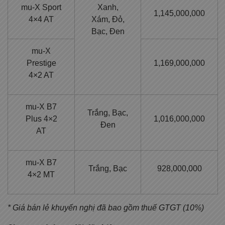
mu-X Sport
Xanh,
1,145,000,000
4×4 AT
Xám, Đỏ,
Bạc, Đen
mu-X
Prestige
1,169,000,000
4×2 AT
mu-X B7
Trắng, Bạc,
Plus 4×2
1,016,000,000
Đen
AT
mu-X B7
Trắng, Bạc
928,000,000
4×2 MT
* Giá bán lẻ khuyến nghị đã bao gồm thuế GTGT (10%)