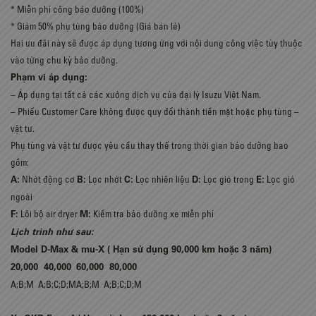
* Miễn phí công bảo dưỡng (100%)
* Giảm 50% phụ tùng bảo dưỡng (Giá bán lẻ)
Hai ưu đãi này sẽ được áp dụng tương ứng với nội dung công việc tùy thuộc
vào từng chu kỳ bảo dưỡng.
Phạm vi áp dụng:
– Áp dụng tại tất cả các xưởng dịch vụ của đại lý Isuzu Việt Nam.
– Phiếu Customer Care không được quy đổi thành tiền mặt hoặc phụ tùng –
vật tư.
Phụ tùng và vật tư được yêu cầu thay thế trong thời gian bảo dưỡng bao
gồm:
A:
B:
C:
D:
E:
Nhớt động cơ
Lọc nhớt
Lọc nhiên liệu
Lọc gió trong
Lọc gió
ngoài
F:
M:
Lõi bộ air dryer
Kiểm tra bảo dưỡng xe miễn phí
Lịch trình như sau:
Model D-Max & mu-X ( Hạn sử dụng 90,000 km hoặc 3 năm)
20,000
40,000
60,000
80,000
A;B;M
A;B;C;D;M
A;B;M
A;B;C;D;M