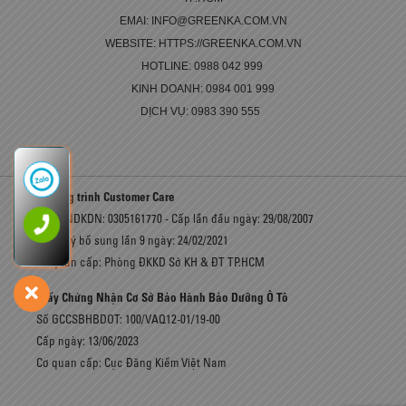
EMAI: INFO@GREENKA.COM.VN
WEBSITE: HTTPS://GREENKA.COM.VN
HOTLINE: 0988 042 999
KINH DOANH: 0984 001 999
DỊCH VỤ: 0983 390 555
chương trình Customer Care
Số GCNDKDN: 0305161770 - Cấp lần đầu ngày: 29/08/2007
Đăng ký bổ sung lần 9 ngày: 24/02/2021
Cơ quan cấp: Phòng ĐKKD Sở KH & ĐT TP.HCM
Giấy Chứng Nhận Cơ Sở Bảo Hành Bảo Dưỡng Ô Tô
Số GCCSBHBDOT: 100/VAQ12-01/19-00
Cấp ngày: 13/06/2023
Cơ quan cấp: Cục Đăng Kiểm Việt Nam