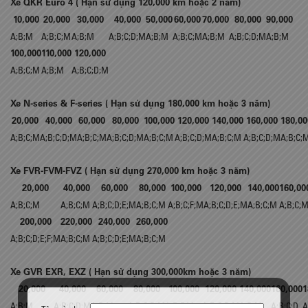
Xe QKR Euro 4 ( Hạn sử dụng 120,000 km hoặc 2 năm)
10,000
20,000
30,000
40,000
50,000
60,000
70,000
80,000
90,000
A;B;M
A;B;C;M
A;B;M
A;B;C;D;M
A;B;M
A;B;C;M
A;B;M
A;B;C;D;M
A;B;M
100,000
110,000
120,000
A;B;C;M
A;B;M
A;B;C;D;M
Xe N-series & F-series ( Hạn sử dụng 180,000 km hoặc 3 năm)
20,000
40,000
60,000
80,000
100,000
120,000
140,000
160,000
180,00
A;B;C;M
A;B;C;D;M
A;B;C;M
A;B;C;D;M
A;B;C;M
A;B;C;D;M
A;B;C;M
A;B;C;D;M
A;B;C;
Xe FVR-FVM-FVZ ( Hạn sử dụng 270,000 km hoặc 3 năm)
20,000
40,000
60,000
80,000
100,000
120,000
140,000
160,00
A;B;C;M
A;B;C;M
A;B;C;D;E;M
A;B;C;M
A;B;C;F;M
A;B;C;D;E;M
A;B;C;M
A;B;C;
200,000
220,000
240,000
260,000
A;B;C;D;E;F;M
A;B;C;M
A;B;C;D;E;M
A;B;C;M
Xe GVR EXR, EXZ ( Hạn sử dụng 300,000km hoặc 3 năm)
20,000
40,000
60,000
80,000
100,000
120,000
140,000
160,000
1
A;B;M
A;B;C;D;M
A;B;M
A;B;C;D;M
A;B;F;M
A;B;C;D;M
A;B;M
A;B;C;D
A