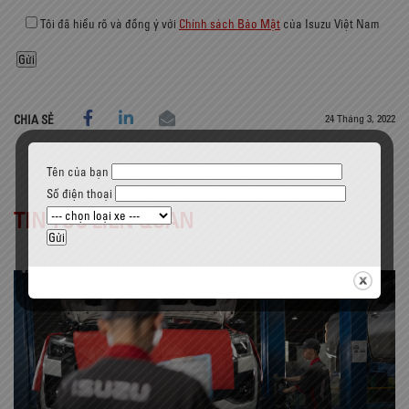
Tôi đã hiểu rõ và đồng ý với
Chính sách Bảo Mật
của Isuzu Việt Nam
24 Tháng 3, 2022
CHIA SẺ
Tên của bạn
Số điện thoại
TIN TỨC LIÊN QUAN