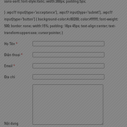
sans-serif; font-style:italic; width:300px; padding:5px;
} .wpcf7 input[type="acceptance"], .wpcf7 input[type="submit"], .wpcf7
input[type="button"] { background-color:#c80200; color:#ffffff; font-weight:
500; border: none; width:15%; padding: 18px 45px; text-align:center; text-
transform:uppercase; cursor:pointer; }
Họ Tên
*
Điện thoại
*
Email
*
Địa chỉ
Nội dung