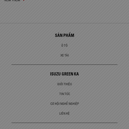
SẢN PHẨM
Ô TÔ
XE TẢI
ISUZU GREEN KA
GIỚI THIỆU
TIN TỨC
CƠ HỘI NGHỀ NGHIỆP
LIÊN HỆ