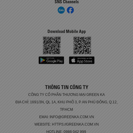
SNS Channels
Download Mobile App
THÔNG TIN CÔNG TY
CÔNG TY CỔ PHẦN THƯƠNG MẠI GREEN KA
ĐỊA CHỈ: 1691/3N, QL 1A, KHU PHỐ 3, P. AN PHÚ ĐÔNG, Q.12,
TP.HCM
EMAI: INFO@GREENKA.COM.VN
WEBSITE: HTTPS://GREENKA.COM.VN
HOTLINE: 0988 042 999