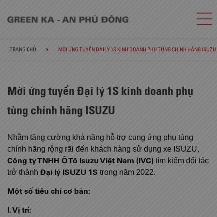
TRANG CHỦ
MỜI ỨNG TUYỂN ĐẠI LÝ 1S KINH DOANH PHỤ TÙNG CHÍNH HÃNG ISUZU
Mời ứng tuyển Đại lý 1S kinh doanh phụ
tùng chính hãng ISUZU
Nhằm tăng cường khả năng hỗ trợ cung ứng phụ tùng
chính hãng rộng rãi đến khách hàng sử dụng xe ISUZU,
Công ty TNHH Ô Tô Isuzu Việt Nam (IVC)
tìm kiếm đối tác
Đại lý
ISUZU
1S
trở thành
trong năm 2022.
Một số tiêu chí cơ bản:
I. Vị trí: