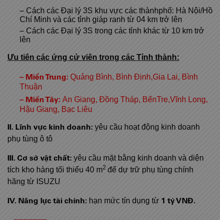
– Cách các Đại lý 3S khu vực các thànhphố: Hà Nội/Hồ
Chí Minh và các tỉnh giáp ranh từ 04 km trở lên
– Cách các Đại lý 3S trong các tỉnh khác từ 10 km trở
lên
Ưu tiên các ứng cử viên trong các Tỉnh thành:
– Miền Trung:
Quảng Bình, Bình Định,Gia Lai, Bình
Thuận
– Miền Tây:
An Giang, Đồng Tháp, BếnTre,Vĩnh Long,
Hậu Giang, Bạc Liêu
II. Lĩnh vực kinh doanh:
yêu cầu hoạt động kinh doanh
phụ tùng ô tô
III. Cơ sở vật chất:
yêu cầu mặt bằng kinh doanh và diện
2
tích kho hàng tối thiểu 40 m
để dự trữ phụ tùng chính
hãng từ ISUZU
IV. Năng lực tài chính:
1 tỷ VNĐ.
hạn mức tín dụng từ