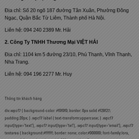
Địa chỉ: Số 20 ngõ 187 đường Tân Xuân, Phường Đông
Ngạc, Quận Bắc Từ Liêm, Thành phố Hà Nội.
Liên hệ: 094 240 2389 Mr. Hải
2. Công Ty TNHH Thương Mại VIỆT HẢI
Địa chỉ: 1104 km 5 đường 23/10, Phú Thạnh, Vĩnh Thạnh,
Nha Trang.
Liên hệ: 094 196 2277 Mr. Huy
Thông tin khách hàng
div.wpcf7 { background-color: #f0f0f0; border: 0px solid #f28f27;
padding:20px; } .wpcf7 label { text-transform:uppercase; } .wpcf7
input[type="text"], .wpcf7 input[type="tel"], .wpcf7 input[type="email"], .wpcf7
textarea { background:#ffffff; border: none; color:#000000; font-family:lora,