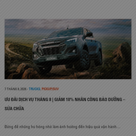
7 THÁNG 8, 2026
-
TRUCKS
,
PICKUP/SUV
ƯU ĐÃI DỊCH VỤ THÁNG 8 | GIẢM 10% NHÂN CÔNG BẢO DƯỠNG –
SỬA CHỮA
Đừng để những hư hỏng nhỏ làm ảnh hưởng đến hiệu quả vận hành…