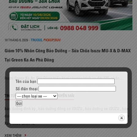
10 THÁNG 8, 2026
-
TRUCKS
,
PICKUP/SUV
Giảm 10% Nhân Công Bảo Dưỡng – Sửa Chữa Isuzu MU-X & D-MAX
Tại Green Ka An Phú Đông
Isuzu Green Ka An Phú Đông triển khai chương trình ưu đãi 10% nhân…
Tên của bạn
Số điện thoại
,
,
,
TIN TỨC
SỰ KIỆN
THÔNG TIN
KHUYẾN MÃI
bảo dưỡng định kỳ
,
bảo dưỡng động cơ ISUZU
,
bảo dưỡng xe ISUZU
,
bảo
dưỡng xe tải ISUZU
,
cách vận hành xe tải ISUZU
,
CT Dịch vụ
,
Isuzu Green
Ka
,
Isuzu Quận 12
XEM THÊM