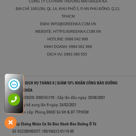
CÔNG TY CỔ PHẦN THƯƠNG MẠI GREEN KA
ĐỊA CHỈ: 1691/3N, QL 1A, KHU PHỐ 3, P. AN PHÚ ĐÔNG, Q.12,
TP.HCM
EMAI: INFO@GREENKA.COM.VN
WEBSITE: HTTPS://GREENKA.COM.VN
HOTLINE: 0988 042 999
KINH DOANH: 0984 001 999
DỊCH VỤ: 0983 390 555
ƯU ĐÃI DỊCH VỤ THÁNG 8 | GIẢM 10% NHÂN CÔNG BẢO DƯỠNG
– SỬA CHỮA
Số GCNDKDN: 0305161770 - Cấp lần đầu ngày: 29/08/2007
Đăng ký bổ sung lần 9 ngày: 24/02/2021
Cơ quan cấp: Phòng ĐKKD Sở KH & ĐT TP.HCM
Giấy Chứng Nhận Cơ Sở Bảo Hành Bảo Dưỡng Ô Tô
Số GCCSBHBDOT: 100/VAQ12-01/19-00