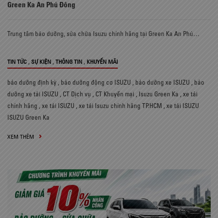
Green Ka An Phú Đông
Trung tâm bảo dưỡng, sửa chữa Isuzu chính hãng tại Green Ka An Phú…
,
,
,
TIN TỨC
SỰ KIỆN
THÔNG TIN
KHUYẾN MÃI
bảo dưỡng định kỳ
,
bảo dưỡng động cơ ISUZU
,
bảo dưỡng xe ISUZU
,
bảo
dưỡng xe tải ISUZU
,
CT Dịch vụ
,
CT Khuyến mại
,
Isuzu Green Ka
,
xe tải
chính hãng
,
xe tải ISUZU
,
xe tải Isuzu chính hãng TP.HCM
,
xe tải ISUZU
ISUZU Green Ka
XEM THÊM