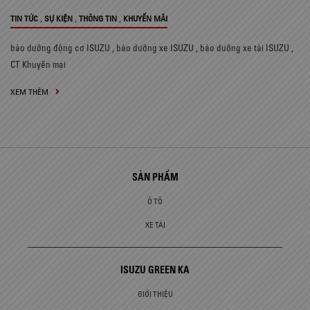
,
,
,
TIN TỨC
SỰ KIỆN
THÔNG TIN
KHUYẾN MÃI
bảo dưỡng động cơ ISUZU
,
bảo dưỡng xe ISUZU
,
bảo dưỡng xe tải ISUZU
,
CT Khuyến mại
XEM THÊM
SẢN PHẨM
Ô TÔ
XE TẢI
ISUZU GREEN KA
GIỚI THIỆU