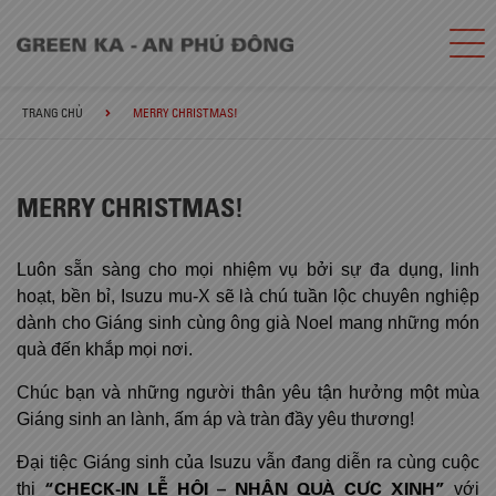
TRANG CHỦ
MERRY CHRISTMAS!
MERRY CHRISTMAS!
Luôn sẵn sàng cho mọi nhiệm vụ bởi sự đa dụng, linh
hoạt, bền bỉ, Isuzu mu-X sẽ là chú tuần lộc chuyên nghiệp
dành cho Giáng sinh cùng ông già Noel mang những món
quà đến khắp mọi nơi.
Chúc bạn và những người thân yêu tận hưởng một mùa
Giáng sinh an lành, ấm áp và tràn đầy yêu thương!
Đại tiệc Giáng sinh của Isuzu vẫn đang diễn ra cùng cuộc
“
CHECK-I
N
LỄ HỘI –
NHẬN QUÀ CỰC XINH”
thi
với