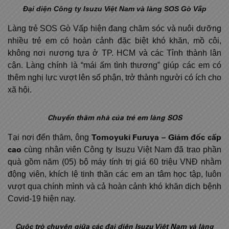
Đại diện Công ty Isuzu Việt Nam và làng SOS Gò Vấp
Làng trẻ SOS Gò Vấp hiện đang chăm sóc và nuôi dưỡng
nhiều trẻ em có hoàn cảnh đặc biệt khó khăn, mồ côi,
không nơi nương tựa ở TP. HCM và các Tỉnh thành lân
cận. Làng chính là “mái ấm tình thương” giúp các em có
thêm nghị lực vượt lên số phận, trở thành người có ích cho
xã hội.
Chuyến thăm nhà của trẻ em làng SOS
Tomoyuki Furuya – Giám đốc cấp
Tại nơi đến thăm, ông
cao
cùng nhân viên Công ty Isuzu Việt Nam đã trao phần
quà gồm năm (05) bộ máy tính trị giá 60 triệu VNĐ nhằm
động viên, khích lệ tinh thần các em an tâm học tập, luôn
vượt qua chính mình và cả hoàn cảnh khó khăn dịch bệnh
Covid-19 hiện nay.
Cuộc trò chuyện giữa các đại diện
Isuzu Việt Nam và làng