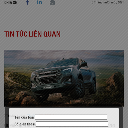
8 Tháng mười một, 2021
CHIA SẺ
TIN TỨC LIÊN QUAN
7 THÁNG 8, 2026
-
TRUCKS
,
PICKUP/SUV
Tên của bạn
Số điện thoại
ƯU ĐÃI DỊCH VỤ THÁNG 8 | GIẢM 10% NHÂN CÔNG BẢO DƯỠNG –