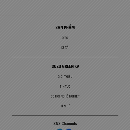
SẢN PHẨM
Ô TÔ
XE TẢI
ISUZU GREEN KA
GIỚI THIỆU
TIN TỨC
CƠ HỘI NGHỀ NGHIỆP
LIÊN HỆ
SNS Channels