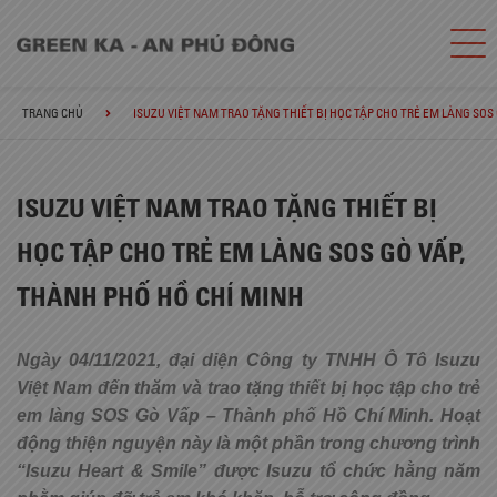
TRANG CHỦ
ISUZU VIỆT NAM TRAO TẶNG THIẾT BỊ HỌC TẬP CHO TRẺ EM LÀNG SOS
ISUZU VIỆT NAM TRAO TẶNG THIẾT BỊ
HỌC TẬP CHO TRẺ EM LÀNG SOS GÒ VẤP,
THÀNH PHỐ HỒ CHÍ MINH
Ngày 04/11/2021, đại diện Công ty TNHH Ô Tô Isuzu
Việt Nam đến thăm và trao tặng thiết bị học tập cho trẻ
em làng SOS Gò Vấp – Thành phố Hồ Chí Minh. Hoạt
động thiện nguyện này là một phần trong chương trình
“Isuzu Heart & Smile” được Isuzu tổ chức hằng năm