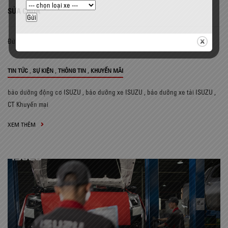
SỬA CHỮA
Đừng để những hư hỏng nhỏ làm ảnh hưởng đến hiệu quả vận hành…
,
,
,
TIN TỨC
SỰ KIỆN
THÔNG TIN
KHUYẾN MÃI
bảo dưỡng động cơ ISUZU
,
bảo dưỡng xe ISUZU
,
bảo dưỡng xe tải ISUZU
,
CT Khuyến mại
XEM THÊM