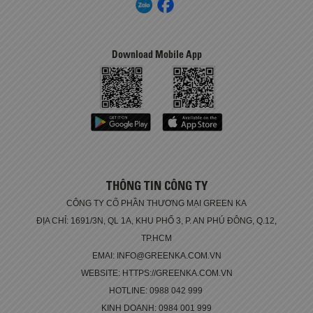
Download Mobile App
THÔNG TIN CÔNG TY
CÔNG TY CỔ PHẦN THƯƠNG MẠI GREEN KA
ĐỊA CHỈ: 1691/3N, QL 1A, KHU PHỐ 3, P. AN PHÚ ĐÔNG, Q.12,
TP.HCM
EMAI: INFO@GREENKA.COM.VN
WEBSITE: HTTPS://GREENKA.COM.VN
HOTLINE: 0988 042 999
KINH DOANH: 0984 001 999