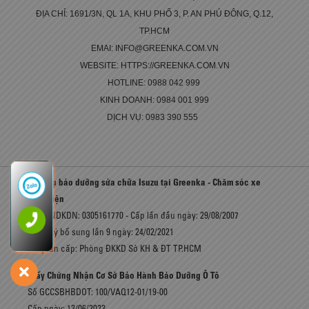
ĐỊA CHỈ: 1691/3N, QL 1A, KHU PHỐ 3, P. AN PHÚ ĐÔNG, Q.12,
TP.HCM
EMAI: INFO@GREENKA.COM.VN
WEBSITE: HTTPS://GREENKA.COM.VN
HOTLINE: 0988 042 999
KINH DOANH: 0984 001 999
DỊCH VỤ: 0983 390 555
Dịch vụ bảo dưỡng sửa chữa Isuzu tại Greenka - Chăm sóc xe
toàn diện
Số GCNDKDN: 0305161770 - Cấp lần đầu ngày: 29/08/2007
Đăng ký bổ sung lần 9 ngày: 24/02/2021
Cơ quan cấp: Phòng ĐKKD Sở KH & ĐT TP.HCM
Giấy Chứng Nhận Cơ Sở Bảo Hành Bảo Dưỡng Ô Tô
Số GCCSBHBDOT: 100/VAQ12-01/19-00
Cấp ngày: 13/06/2023