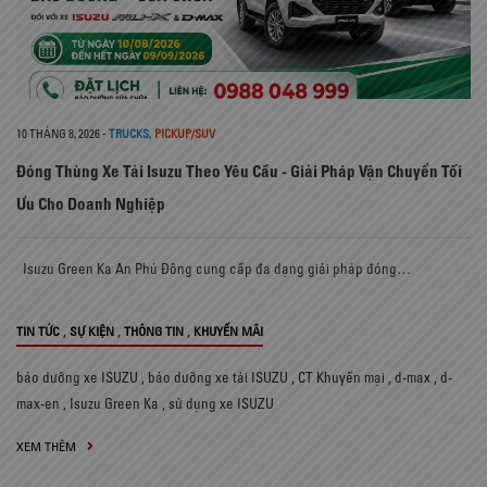
10 THÁNG 8, 2026
-
TRUCKS
,
PICKUP/SUV
Đóng Thùng Xe Tải Isuzu Theo Yêu Cầu - Giải Pháp Vận Chuyển Tối
Ưu Cho Doanh Nghiệp
Isuzu Green Ka An Phú Đông cung cấp đa dạng giải pháp đóng…
,
,
,
TIN TỨC
SỰ KIỆN
THÔNG TIN
KHUYẾN MÃI
bảo dưỡng xe ISUZU
,
bảo dưỡng xe tải ISUZU
,
CT Khuyến mại
,
d-max
,
d-
max-en
,
Isuzu Green Ka
,
sử dụng xe ISUZU
XEM THÊM