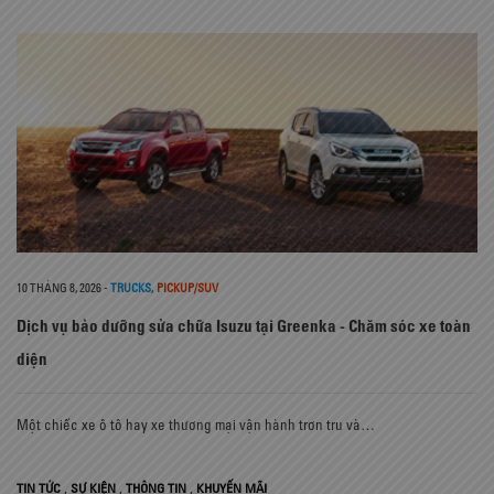
10 THÁNG 8, 2026
-
TRUCKS
,
PICKUP/SUV
Dịch vụ bảo dưỡng sửa chữa Isuzu tại Greenka - Chăm sóc xe toàn
diện
Một chiếc xe ô tô hay xe thương mại vận hành trơn tru và…
,
,
,
TIN TỨC
SỰ KIỆN
THÔNG TIN
KHUYẾN MÃI