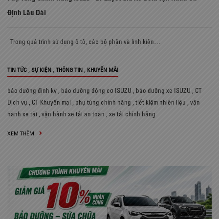
Định Lâu Dài
Trong quá trình sử dụng ô tô, các bộ phận và linh kiện…
,
,
,
TIN TỨC
SỰ KIỆN
THÔNG TIN
KHUYẾN MÃI
bảo dưỡng định kỳ
,
bảo dưỡng động cơ ISUZU
,
bảo dưỡng xe ISUZU
,
CT
Dịch vụ
,
CT Khuyến mại
,
phụ tùng chính hãng
,
tiết kiệm nhiên liệu
,
vận
hành xe tải
,
vận hành xe tải an toàn
,
xe tải chính hãng
XEM THÊM