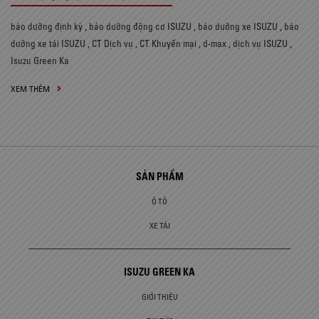
bảo dưỡng định kỳ
,
bảo dưỡng động cơ ISUZU
,
bảo dưỡng xe ISUZU
,
bảo
dưỡng xe tải ISUZU
,
CT Dịch vụ
,
CT Khuyến mại
,
d-max
,
dịch vụ ISUZU
,
Isuzu Green Ka
XEM THÊM
SẢN PHẨM
Ô TÔ
XE TẢI
ISUZU GREEN KA
GIỚI THIỆU