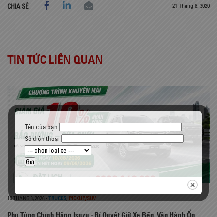
21 Tháng 8, 2020
CHIA SẺ
TIN TỨC LIÊN QUAN
Tên của bạn
Số điện thoại
10 THÁNG 8, 2026
-
TRUCKS
,
PICKUP/SUV
Phụ Tùng Chính Hãng Isuzu - Bí Quyết Giữ Xe Bền, Vận Hành Ổn