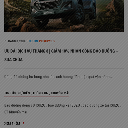
7 THÁNG 8, 2026
-
TRUCKS
,
PICKUP/SUV
ƯU ĐÃI DỊCH VỤ THÁNG 8 | GIẢM 10% NHÂN CÔNG BẢO DƯỠNG –
SỬA CHỮA
Đừng để những hư hỏng nhỏ làm ảnh hưởng đến hiệu quả vận hành…
,
,
,
TIN TỨC
SỰ KIỆN
THÔNG TIN
KHUYẾN MÃI
bảo dưỡng động cơ ISUZU
,
bảo dưỡng xe ISUZU
,
bảo dưỡng xe tải ISUZU
,
CT Khuyến mại
XEM THÊM