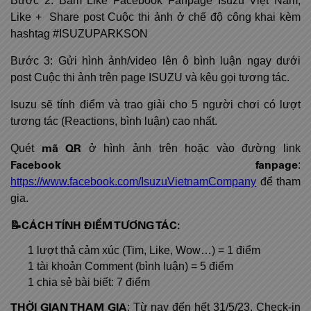
Bước 2: Bấm Like Facebook Fanpage Isuzu Việt Nam,
Like + Share post Cuộc thi ảnh ở chế độ công khai kèm
hashtag #ISUZUPARKSON
Bước 3: Gửi hình ảnh/video lên ô bình luận ngay dưới
post Cuộc thi ảnh trên page ISUZU và kêu gọi tương tác.
Isuzu sẽ tính điểm và trao giải cho 5 người chơi có lượt
tương tác (Reactions, bình luận) cao nhất.
mã QR
Quét
ở hình ảnh trên hoặc vào đường link
Facebook fanpage
:
https://www.facebook.com/IsuzuVietnamCompany
để tham
gia.
📝
CÁCH TÍNH ĐIỂM TƯƠNG TÁC:
1 lượt thả cảm xúc (Tim, Like, Wow…) = 1 điểm
1 tài khoản Comment (bình luận) = 5 điểm
1 chia sẻ bài biết: 7 điểm
THỜI GIAN THAM GIA
: Từ nay đến hết 31/5/23. Check-in