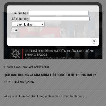
Tên của bạn
Số điện thoại
5 THÁNG 8, 2026
-
HAU-MAI
,
AFTER-SALES
LỊCH BẢO DƯỠNG VÀ SỬA CHỮA LƯU ĐỘNG TỪ HỆ THỐNG ĐẠI LÝ
ISUZU THÁNG 8/2026
Với cam kết luôn đặt chất lượng dịch vụ và sự đồng hành cùng…