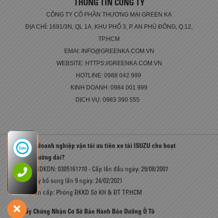
THÔNG TIN CÔNG TY
CÔNG TY CỔ PHẦN THƯƠNG MẠI GREEN KA
ĐỊA CHỈ: 1691/3N, QL 1A, KHU PHỐ 3, P. AN PHÚ ĐÔNG, Q.12,
TP.HCM
EMAI: INFO@GREENKA.COM.VN
WEBSITE: HTTPS://GREENKA.COM.VN
HOTLINE: 0988 042 999
KINH DOANH: 0984 001 999
DỊCH VỤ: 0983 390 555
Vì sao doanh nghiệp vận tải ưu tiên xe tải ISUZU cho hoạt
động đường dài?
Số GCNDKDN: 0305161770 - Cấp lần đầu ngày: 29/08/2007
Đăng ký bổ sung lần 9 ngày: 24/02/2021
Cơ quan cấp: Phòng ĐKKD Sở KH & ĐT TP.HCM
Giấy Chứng Nhận Cơ Sở Bảo Hành Bảo Dưỡng Ô Tô