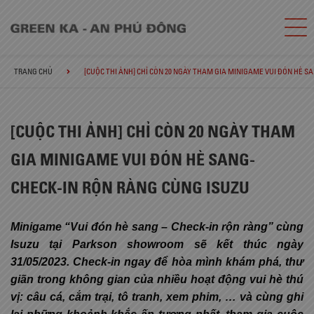
TRANG CHỦ
[CUỘC THI ẢNH] CHỈ CÒN 20 NGÀY THAM GIA MINIGAME VUI ĐÓN HÈ 
[CUỘC THI ẢNH] CHỈ CÒN 20 NGÀY THAM
GIA MINIGAME VUI ĐÓN HÈ SANG-
CHECK-IN RỘN RÀNG CÙNG ISUZU
Minigame “Vui đón hè sang – Check-in rộn ràng” cùng
Isuzu tại Parkson showroom sẽ kết thúc ngày
31/05/2023. Check-in ngay để hòa mình khám phá, thư
giãn trong không gian của nhiều hoạt động vui hè thú
vị: câu cá, cắm trại, tô tranh, xem phim, … và cùng ghi