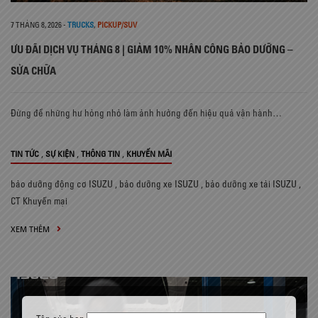
7 THÁNG 8, 2026
-
TRUCKS
,
PICKUP/SUV
ƯU ĐÃI DỊCH VỤ THÁNG 8 | GIẢM 10% NHÂN CÔNG BẢO DƯỠNG –
SỬA CHỮA
Đừng để những hư hỏng nhỏ làm ảnh hưởng đến hiệu quả vận hành…
,
,
,
TIN TỨC
SỰ KIỆN
THÔNG TIN
KHUYẾN MÃI
bảo dưỡng động cơ ISUZU
,
bảo dưỡng xe ISUZU
,
bảo dưỡng xe tải ISUZU
,
CT Khuyến mại
XEM THÊM