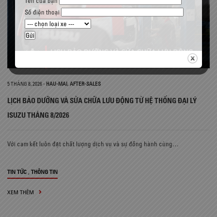
Tên của bạn
Số điện thoại
5 THÁNG 8, 2026
-
HAU-MAI
,
AFTER-SALES
LỊCH BẢO DƯỠNG VÀ SỬA CHỮA LƯU ĐỘNG TỪ HỆ THỐNG ĐẠI LÝ
ISUZU THÁNG 8/2026
Với cam kết luôn đặt chất lượng dịch vụ và sự đồng hành cùng…
,
TIN TỨC
THÔNG TIN
XEM THÊM