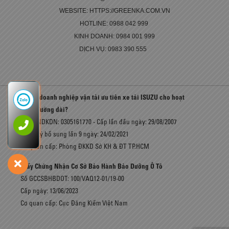
WEBSITE: HTTPS://GREENKA.COM.VN
HOTLINE: 0988 042 999
KINH DOANH: 0984 001 999
DỊCH VỤ: 0983 390 555
Vì sao doanh nghiệp vận tải ưu tiên xe tải ISUZU cho hoạt
động đường dài?
Số GCNDKDN: 0305161770 - Cấp lần đầu ngày: 29/08/2007
Đăng ký bổ sung lần 9 ngày: 24/02/2021
Cơ quan cấp: Phòng ĐKKD Sở KH & ĐT TP.HCM
Giấy Chứng Nhận Cơ Sở Bảo Hành Bảo Dưỡng Ô Tô
Số GCCSBHBDOT: 100/VAQ12-01/19-00
Cấp ngày: 13/06/2023
Cơ quan cấp: Cục Đăng Kiểm Việt Nam