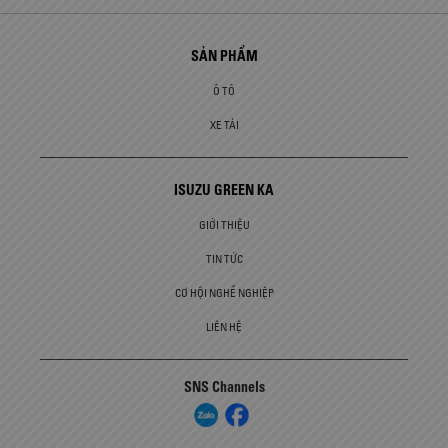
SẢN PHẨM
Ô TÔ
XE TẢI
ISUZU GREEN KA
GIỚI THIỆU
TIN TỨC
CƠ HỘI NGHỀ NGHIỆP
LIÊN HỆ
SNS Channels