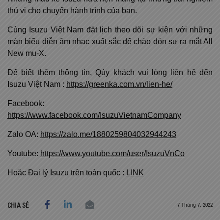
thú vị cho chuyến hành trình của bạn.
Cùng Isuzu Việt Nam đặt lịch theo dõi sự kiện với những
màn biểu diễn âm nhạc xuất sắc để chào đón sự ra mắt All
New mu-X.
Để biết thêm thông tin, Qúy khách vui lòng liên hệ đến
Isuzu Việt Nam :
https://greenka.com.vn/lien-he/
Facebook:
https://www.facebook.com/IsuzuVietnamCompany
Zalo OA:
https://zalo.me/1880259804032944243
Youtube:
https://www.youtube.com/user/IsuzuVnCo
Hoặc Đại lý Isuzu trên toàn quốc :
LINK
7 Tháng 7, 2022
CHIA SẺ