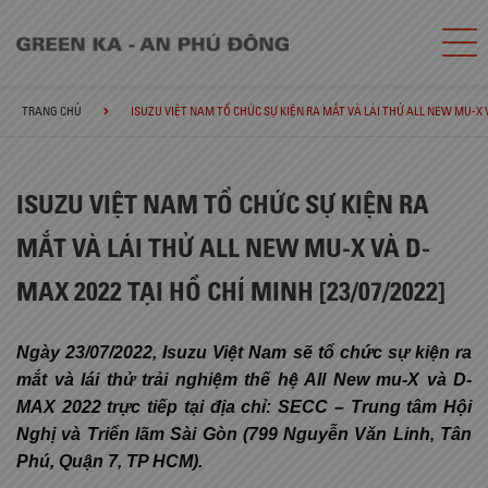
TRANG CHỦ
ISUZU VIỆT NAM TỔ CHỨC SỰ KIỆN RA MẮT VÀ LÁI THỬ ALL NEW MU-X VÀ
ISUZU VIỆT NAM TỔ CHỨC SỰ KIỆN RA
MẮT VÀ LÁI THỬ ALL NEW MU-X VÀ D-
MAX 2022 TẠI HỒ CHÍ MINH [23/07/2022]
Ngày 23/07/2022, Isuzu Việt Nam sẽ tổ chức sự kiện ra
mắt và lái thử trải nghiệm thế hệ All New mu-X và D-
MAX 2022 trực tiếp tại địa chỉ: SECC – Trung tâm Hội
Nghị và Triển lãm Sài Gòn (799 Nguyễn Văn Linh, Tân
Phú, Quận 7, TP HCM).