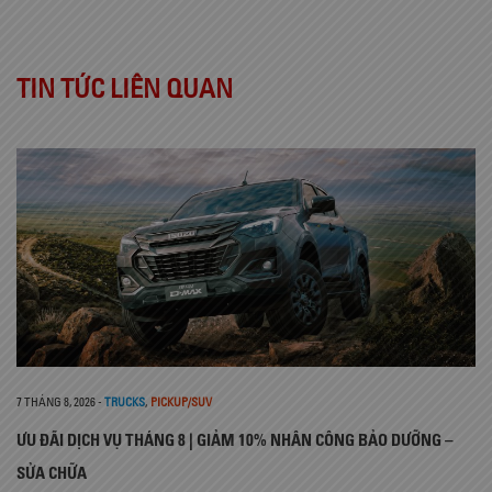
TIN TỨC LIÊN QUAN
7 THÁNG 8, 2026
-
TRUCKS
,
PICKUP/SUV
ƯU ĐÃI DỊCH VỤ THÁNG 8 | GIẢM 10% NHÂN CÔNG BẢO DƯỠNG –
SỬA CHỮA