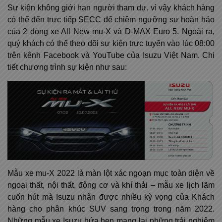
Sự kiện không giới hạn người tham dự, vì vậy khách hàng
có thể đến trực tiếp SECC để chiêm ngưỡng sự hoàn hảo
của 2 dòng xe All New mu-X và D-MAX Euro 5. Ngoài ra,
quý khách có thể theo dõi sự kiện trực tuyến vào lúc 08:00
trên kênh Facebook và YouTube của Isuzu Việt Nam. Chi
tiết chương trình sự kiện như sau:
Mẫu xe mu-X 2022 là màn lột xác ngoạn mục toàn diện về
ngoại thất, nội thất, động cơ và khí thải – mẫu xe lịch lãm
cuốn hút mà Isuzu nhận được nhiều kỳ vọng của Khách
hàng cho phân khúc SUV sang trọng trong năm 2022.
Những mẫu xe Isuzu hứa hẹn mang lại những trải nghiệm