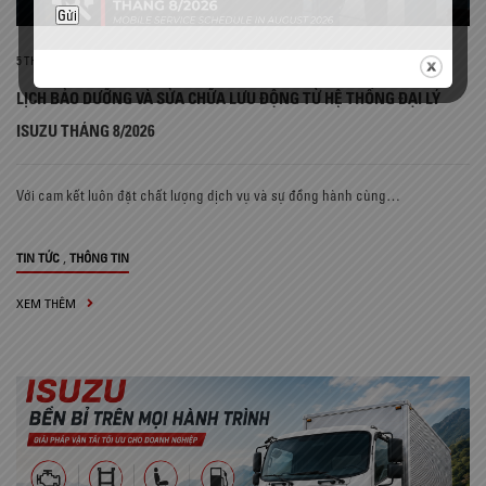
5 THÁNG 8, 2026
-
HAU-MAI
,
AFTER-SALES
LỊCH BẢO DƯỠNG VÀ SỬA CHỮA LƯU ĐỘNG TỪ HỆ THỐNG ĐẠI LÝ
ISUZU THÁNG 8/2026
Với cam kết luôn đặt chất lượng dịch vụ và sự đồng hành cùng…
,
TIN TỨC
THÔNG TIN
XEM THÊM