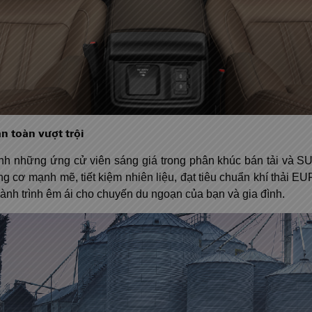
n toàn vượt trội
hành những ứng cử viên sáng giá trong phân khúc bán tải và S
 cơ mạnh mẽ, tiết kiệm nhiên liệu, đạt tiêu chuẩn khí thải EU
hành trình êm ái cho chuyến du ngoạn của bạn và gia đình.