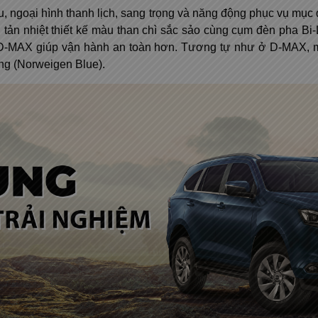
, ngoại hình thanh lịch, sang trọng và năng động phục vụ mục
ưới tản nhiệt thiết kế màu than chì sắc sảo cùng cụm đèn pha B
D-MAX giúp vận hành an toàn hơn. Tương tự như ở D-MAX, mu
ọng (Norweigen Blue).