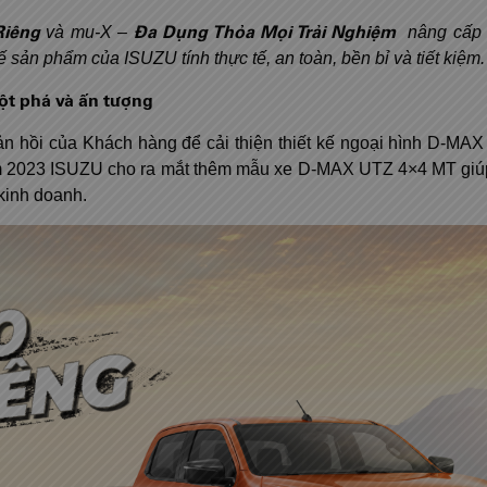
Riêng
Đa Dụng Thỏa Mọi Trải Nghiệm
và mu-X –
nâng cấp 
kế sản phẩm của ISUZU tính thực tế, an toàn, bền bỉ và tiết kiệm.
t phá và ấn tượng
 hồi của Khách hàng để cải thiện thiết kế ngoại hình D-MAX
năm 2023 ISUZU cho ra mắt thêm mẫu xe D-MAX UTZ 4×4 MT giú
kinh doanh.