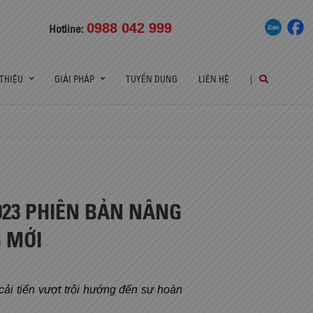
0988 042 999
Hotline:
 THIỆU
GIẢI PHÁP
TUYỂN DỤNG
LIÊN HỆ
|
023 PHIÊN BẢN NÂNG
G MỚI
i tiến vượt trội hướng đến sự hoàn