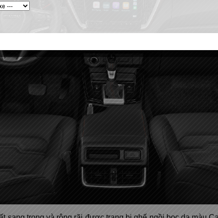
t sang trọng và rộng rãi được trang bị ghế ngồi bọc da màu C