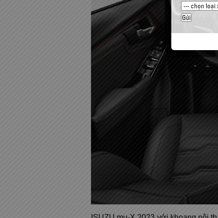
ISUZU mu-X 2023 với khoang nội thấ