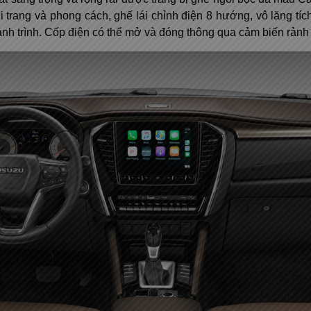
i trang và phong cách, ghế lái chỉnh điện 8 hướng, vô lăng tí
ành trình. Cốp điện có thể mở và đóng thông qua cảm biến rảnh t