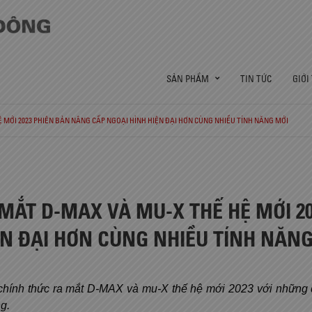
SẢN PHẨM
TIN TỨC
GIỚI
 MỚI 2023 PHIÊN BẢN NÂNG CẤP NGOẠI HÌNH HIỆN ĐẠI HƠN CÙNG NHIỀU TÍNH NĂNG MỚI
 MẮT D-MAX VÀ MU-X THẾ HỆ MỚI 2
ỆN ĐẠI HƠN CÙNG NHIỀU TÍNH NĂN
hính thức ra mắt D-MAX và mu-X thế hệ mới 2023 với những cả
g.