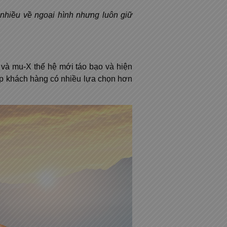
nhiều về ngoại hình nhưng luôn giữ
 và mu-X thế hệ mới táo bạo và hiện
p khách hàng có nhiều lựa chọn hơn