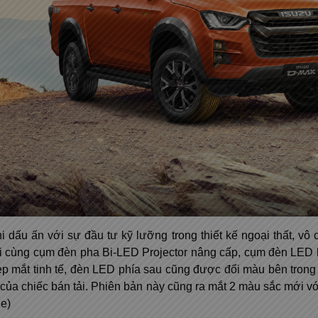
dấu ấn với sự đầu tư kỹ lưỡng trong thiết kế ngoại thất, vô 
mới cùng cụm đèn pha Bi-LED Projector nâng cấp, cụm đèn LE
ẹp mắt tinh tế, đèn LED phía sau cũng được đổi màu bên tron
ủa chiếc bán tải. Phiên bản này cũng ra mắt 2 màu sắc mới v
ue)