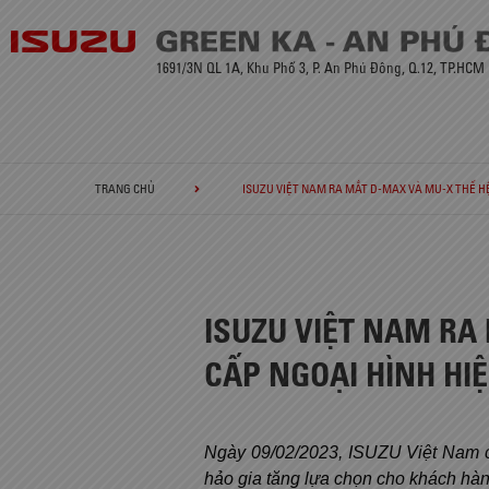
1691/3N QL 1A, Khu Phố 3, P. An Phú Đông, Q.12, TP.HCM
TRANG CHỦ
ISUZU VIỆT NAM RA MẮT D-MAX VÀ MU-X THẾ HỆ
ISUZU VIỆT NAM RA
CẤP NGOẠI HÌNH HI
Ngày 09/02/2023, ISUZU Việt Nam c
hảo gia tăng lựa chọn cho khách hàn