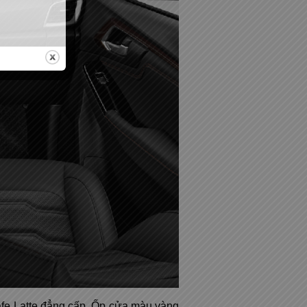
afe Latte đẳng cấp. Ốp cửa màu vàng