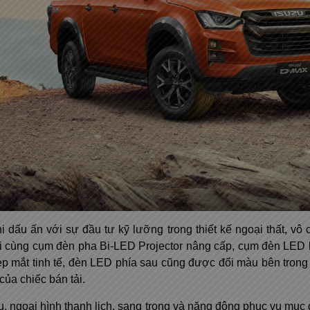
dấu ấn với sự đầu tư kỹ lưỡng trong thiết kế ngoại thất, vô 
mới cùng cụm đèn pha Bi-LED Projector nâng cấp, cụm đèn LE
ẹp mắt tinh tế, đèn LED phía sau cũng được đổi màu bên tron
của chiếc bán tải.
, ngoại hình thanh lịch, sang trọng và năng động phục vụ mục