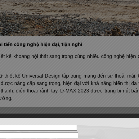
 tiến công nghệ hiện đại, tiện nghi
 kế khoang nội thất sang trọng cùng nhiều công nghệ hiện đại
thiết kế Universal Design tập trung mang đến sự thoải mái, ti
ợc nâng cấp sang trọng, hiện đại với khả năng hiển thị đa t
 thanh, điện thoại rảnh tay. D-MAX 2023 được trang bị nút b
hướng.