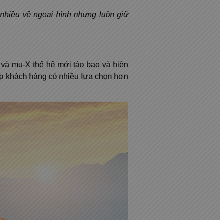
nhiều về ngoại hình nhưng luôn giữ
 và mu-X thế hệ mới táo bạo và hiện
p khách hàng có nhiều lựa chọn hơn