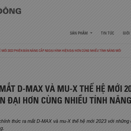
SẢN PHẨM
TIN TỨC
GIỚI
 MỚI 2023 PHIÊN BẢN NÂNG CẤP NGOẠI HÌNH HIỆN ĐẠI HƠN CÙNG NHIỀU TÍNH NĂNG MỚI
 MẮT D-MAX VÀ MU-X THẾ HỆ MỚI 2
ỆN ĐẠI HƠN CÙNG NHIỀU TÍNH NĂN
hính thức ra mắt D-MAX và mu-X thế hệ mới 2023 với những cả
g.