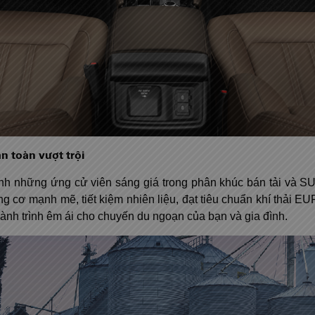
n toàn vượt trội
hành những ứng cử viên sáng giá trong phân khúc bán tải và S
 cơ mạnh mẽ, tiết kiệm nhiên liệu, đạt tiêu chuẩn khí thải EU
hành trình êm ái cho chuyến du ngoạn của bạn và gia đình.