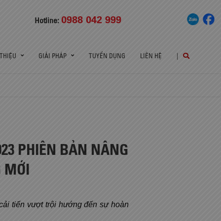
0988 042 999
Hotline:
 THIỆU
GIẢI PHÁP
TUYỂN DỤNG
LIÊN HỆ
|
023 PHIÊN BẢN NÂNG
G MỚI
i tiến vượt trội hướng đến sự hoàn