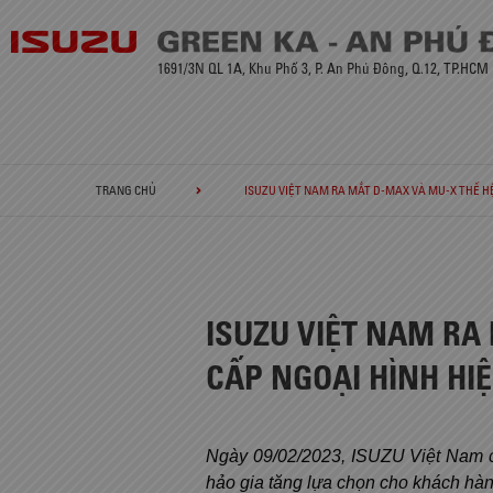
1691/3N QL 1A, Khu Phố 3, P. An Phú Đông, Q.12, TP.HCM
TRANG CHỦ
ISUZU VIỆT NAM RA MẮT D-MAX VÀ MU-X THẾ HỆ
ISUZU VIỆT NAM RA
CẤP NGOẠI HÌNH HI
Ngày 09/02/2023, ISUZU Việt Nam c
hảo gia tăng lựa chọn cho khách hàn