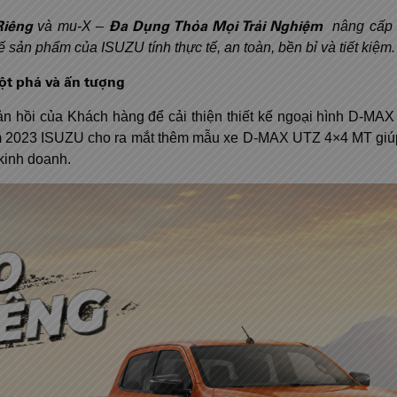
Riêng
Đa Dụng Thỏa Mọi Trải Nghiệm
và mu-X –
nâng cấp 
kế sản phẩm của ISUZU tính thực tế, an toàn, bền bỉ và tiết kiệm.
t phá và ấn tượng
 hồi của Khách hàng để cải thiện thiết kế ngoại hình D-MAX
năm 2023 ISUZU cho ra mắt thêm mẫu xe D-MAX UTZ 4×4 MT giú
kinh doanh.