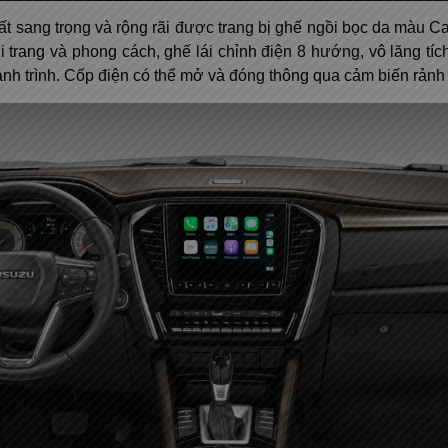
t sang trọng và rộng rãi được trang bị ghế ngồi bọc da màu C
i trang và phong cách, ghế lái chỉnh điện 8 hướng, vô lăng tí
ành trình. Cốp điện có thể mở và đóng thông qua cảm biến rảnh t