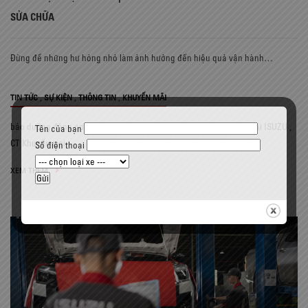
SỬA CHỮA
Đừng để những hư hỏng nhỏ làm ảnh hưởng đến hiệu quả vận hành…
,
,
,
TIN TỨC
SỰ KIỆN
THÔNG TIN
KHUYẾN MÃI
bảo dưỡng động cơ ISUZU
,
bảo dưỡng xe ISUZU
,
bảo dưỡng xe tải ISUZU
,
Tên của bạn
CT Khuyến mại
Số điện thoại
XEM THÊM