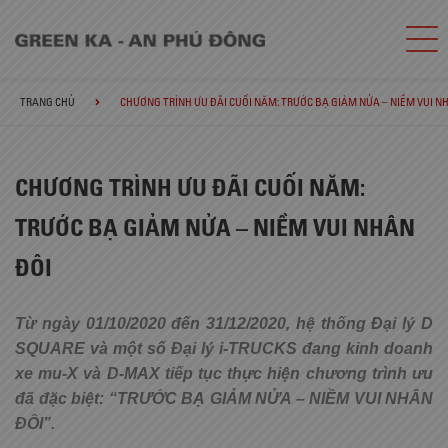
TRANG CHỦ
CHƯƠNG TRÌNH ƯU ĐÃI CUỐI NĂM: TRƯỚC BẠ GIẢM NỬA – NIỀM VUI N
CHƯƠNG TRÌNH ƯU ĐÃI CUỐI NĂM:
TRƯỚC BẠ GIẢM NỬA – NIỀM VUI NHÂN
ĐÔI
Từ ngày 01/10/2020 đến 31/12/2020, hệ thống Đại lý D
SQUARE và một số Đại lý i-TRUCKS đang kinh doanh
xe mu-X và D-MAX tiếp tục thực hiện chương trình ưu
đã đặc biệt: “TRƯỚC BẠ GIẢM NỬA – NIỀM VUI NHÂN
ĐÔI”.