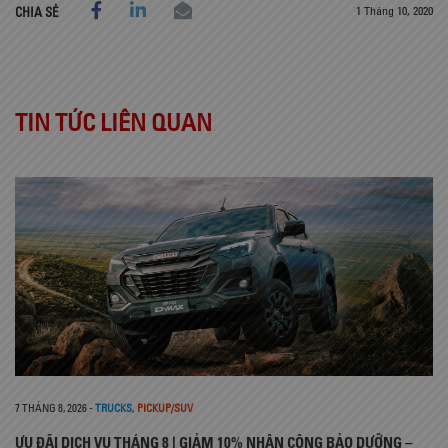
1 Tháng 10, 2020
CHIA SẺ
TIN TỨC LIÊN QUAN
7 THÁNG 8, 2026
-
TRUCKS
,
PICKUP/SUV
ƯU ĐÃI DỊCH VỤ THÁNG 8 | GIẢM 10% NHÂN CÔNG BẢO DƯỠNG –