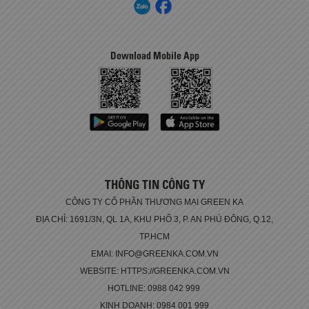
Download Mobile App
THÔNG TIN CÔNG TY
CÔNG TY CỔ PHẦN THƯƠNG MẠI GREEN KA
ĐỊA CHỈ: 1691/3N, QL 1A, KHU PHỐ 3, P. AN PHÚ ĐÔNG, Q.12,
TP.HCM
EMAI: INFO@GREENKA.COM.VN
WEBSITE: HTTPS://GREENKA.COM.VN
HOTLINE: 0988 042 999
KINH DOANH: 0984 001 999