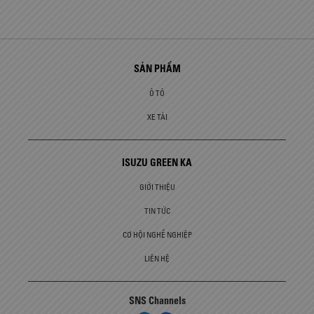
SẢN PHẨM
Ô TÔ
XE TẢI
ISUZU GREEN KA
GIỚI THIỆU
TIN TỨC
CƠ HỘI NGHỀ NGHIỆP
LIÊN HỆ
SNS Channels