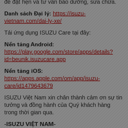
để đặt hẹn và tư vấn bảo dưỡng, sửa chữa.
Danh sách Đại lý:
https://isuzu-
vietnam.com/dai-ly-xe/
Tải ứng dụng ISUZU Care tại đây:
Nền tảng Android:
https://play.google.com/store/apps/details?
id=beunik.isuzucare.app
Nền tảng iOS:
https://apps.apple.com/om/app/isuzu-
care/id1479643679
ISUZU Việt Nam xin chân thành cảm ơn sự tin
tưởng và đồng hành của Quý khách hàng
trong thời gian qua.
-ISUZU VIỆT NAM-