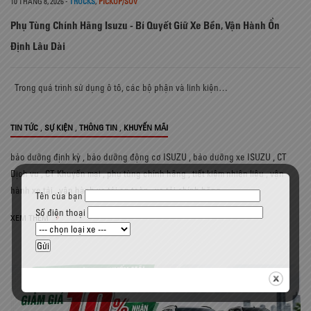
10 THÁNG 8, 2026
-
TRUCKS
,
PICKUP/SUV
Phụ Tùng Chính Hãng Isuzu - Bí Quyết Giữ Xe Bền, Vận Hành Ổn
Định Lâu Dài
Trong quá trình sử dụng ô tô, các bộ phận và linh kiện…
,
,
,
TIN TỨC
SỰ KIỆN
THÔNG TIN
KHUYẾN MÃI
bảo dưỡng định kỳ
,
bảo dưỡng động cơ ISUZU
,
bảo dưỡng xe ISUZU
,
CT
Dịch vụ
,
CT Khuyến mại
,
phụ tùng chính hãng
,
tiết kiệm nhiên liệu
,
vận
hành xe tải
,
vận hành xe tải an toàn
,
xe tải chính hãng
Tên của bạn
Số điện thoại
XEM THÊM