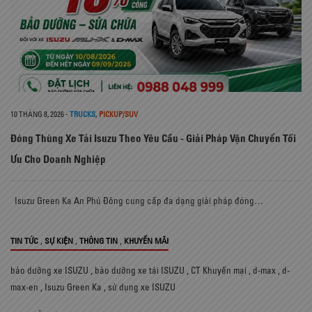
10 THÁNG 8, 2026
-
TRUCKS
,
PICKUP/SUV
Đóng Thùng Xe Tải Isuzu Theo Yêu Cầu - Giải Pháp Vận Chuyển Tối
Ưu Cho Doanh Nghiệp
Isuzu Green Ka An Phú Đông cung cấp đa dạng giải pháp đóng…
,
,
,
TIN TỨC
SỰ KIỆN
THÔNG TIN
KHUYẾN MÃI
bảo dưỡng xe ISUZU
,
bảo dưỡng xe tải ISUZU
,
CT Khuyến mại
,
d-max
,
d-
max-en
,
Isuzu Green Ka
,
sử dụng xe ISUZU