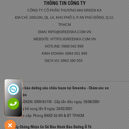
THÔNG TIN CÔNG TY
CÔNG TY CỔ PHẦN THƯƠNG MẠI GREEN KA
ĐỊA CHỈ: 1691/3N, QL 1A, KHU PHỐ 3, P. AN PHÚ ĐÔNG, Q.12,
TP.HCM
EMAI: INFO@GREENKA.COM.VN
WEBSITE: HTTPS://GREENKA.COM.VN
HOTLINE: 0988 042 999
KINH DOANH: 0984 001 999
DỊCH VỤ: 0983 390 555
Dịch vụ bảo dưỡng sửa chữa Isuzu tại Greenka - Chăm sóc xe
toàn diện
Số GCNDKDN: 0305161770 - Cấp lần đầu ngày: 29/08/2007
Đăng ký bổ sung lần 9 ngày: 24/02/2021
Cơ quan cấp: Phòng ĐKKD Sở KH & ĐT TP.HCM
Giấy Chứng Nhận Cơ Sở Bảo Hành Bảo Dưỡng Ô Tô