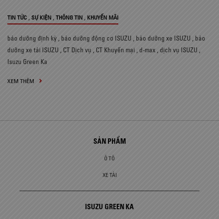
,
,
,
TIN TỨC
SỰ KIỆN
THÔNG TIN
KHUYẾN MÃI
bảo dưỡng định kỳ
,
bảo dưỡng động cơ ISUZU
,
bảo dưỡng xe ISUZU
,
bảo
dưỡng xe tải ISUZU
,
CT Dịch vụ
,
CT Khuyến mại
,
d-max
,
dịch vụ ISUZU
,
Isuzu Green Ka
XEM THÊM
SẢN PHẨM
Ô TÔ
XE TẢI
ISUZU GREEN KA