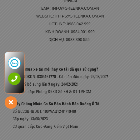
TP.HCM
EMAI: INFO@GREENKA.COM.VN
WEBSITE: HTTPS://GREENKA.COM.VN
HOTLINE: 0988 042 999
KINH DOANH: 0984 001 999
DỊCH VỤ: 0983 390 555
Có nên mua xe tải mới hay xe tải đã qua sử dụng?
Số GCNDKDN: 0305161770 - Cấp lần đầu ngày: 29/08/2007
Đăng ký bổ sung lần 9 ngày: 24/02/2021
Cơ quan cấp: Phòng ĐKKD Sở KH & ĐT TP.HCM
Giấy Chứng Nhận Cơ Sở Bảo Hành Bảo Dưỡng Ô Tô
Số GCCSBHBDOT: 100/VAQ12-01/19-00
Cấp ngày: 13/06/2023
Cơ quan cấp: Cục Đăng Kiểm Việt Nam