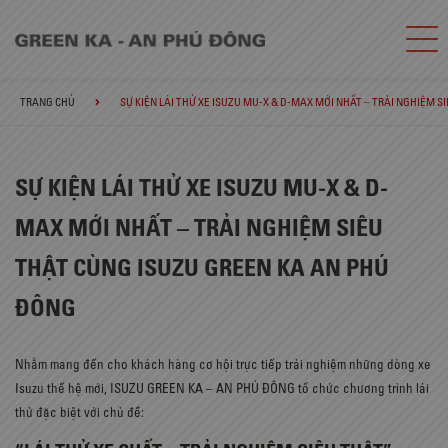
TRANG CHỦ
SỰ KIỆN LÁI THỬ XE ISUZU MU-X & D-MAX MỚI NHẤT – TRẢI NGHIỆM 
SỰ KIỆN LÁI THỬ XE ISUZU MU-X & D-
MAX MỚI NHẤT – TRẢI NGHIỆM SIÊU
THẬT CÙNG ISUZU GREEN KA AN PHÚ
ĐÔNG
Nhằm mang đến cho khách hàng cơ hội trực tiếp trải nghiệm những dòng xe
Isuzu thế hệ mới, ISUZU GREEN KA – AN PHÚ ĐÔNG tổ chức chương trình lái
thử đặc biệt với chủ đề: