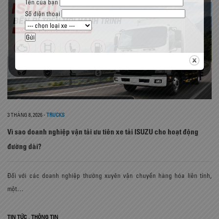
Tên của bạn
Số điện thoại
3 THÁNG 8, 2026
-
TRUCKS
Vì sao doanh nghiệp vận tải ưu tiên xe tải ISUZU cho hoạt động
đường dài?
Đối với các doanh nghiệp thường xuyên vận chuyển hàng hóa liên tỉnh,
một…
,
TIN TỨC
THÔNG TIN