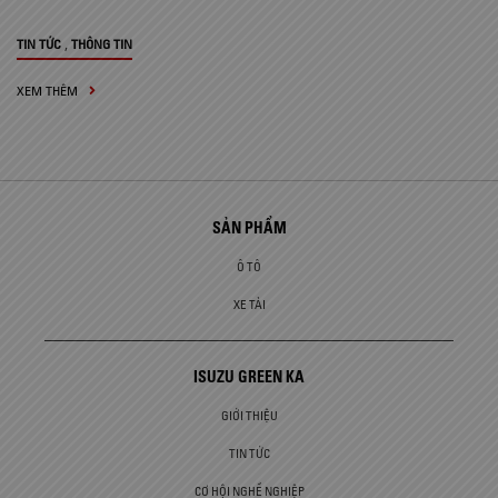
,
TIN TỨC
THÔNG TIN
XEM THÊM
SẢN PHẨM
Ô TÔ
XE TẢI
ISUZU GREEN KA
GIỚI THIỆU
TIN TỨC
CƠ HỘI NGHỀ NGHIỆP