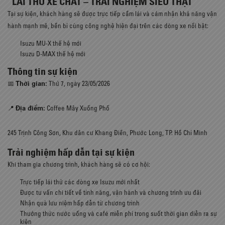
“LÁI THỬ XE CHẤT – TRẢI NGHIỆM SIÊU THẬT”
Tại sự kiện, khách hàng sẽ được trực tiếp cầm lái và cảm nhận khả năng vận
hành mạnh mẽ, bền bỉ cùng công nghệ hiện đại trên các dòng xe nổi bật:
Isuzu MU-X thế hệ mới
Isuzu D-MAX thế hệ mới
Thông tin sự kiện
Thời gian:
📅
Thứ 7, ngày 23/05/2026
Địa điểm:
📍
Coffee Mây Xuống Phố
245 Trịnh Công Sơn, Khu dân cư Khang Điền, Phước Long, TP. Hồ Chí Minh
Trải nghiệm hấp dẫn tại sự kiện
Khi tham gia chương trình, khách hàng sẽ có cơ hội:
Trực tiếp lái thử các dòng xe Isuzu mới nhất
Được tư vấn chi tiết về tính năng, vận hành và chương trình ưu đãi
Nhận quà lưu niệm hấp dẫn từ chương trình
Thưởng thức nước uống và café miễn phí trong suốt thời gian diễn ra sự
kiện