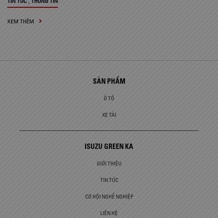
,
TIN TỨC
THÔNG TIN
XEM THÊM
SẢN PHẨM
Ô TÔ
XE TẢI
ISUZU GREEN KA
GIỚI THIỆU
TIN TỨC
CƠ HỘI NGHỀ NGHIỆP
LIÊN HỆ