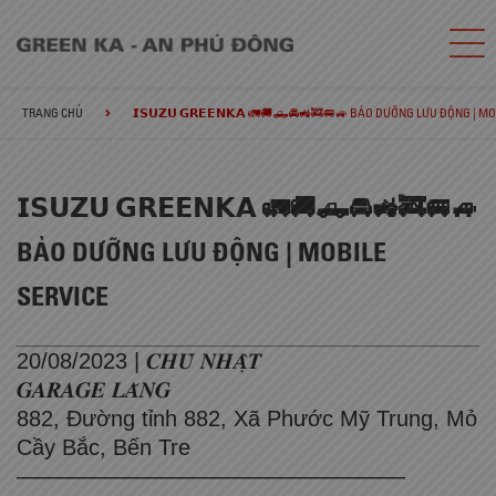
TRANG CHỦ
𝗜𝗦𝗨𝗭𝗨 𝗚𝗥𝗘𝗘𝗡𝗞𝗔 🚛🚚🛻🚘🚜🚒🚐🚙 BẢO DƯỠNG LƯU ĐỘNG | M
𝗜𝗦𝗨𝗭𝗨 𝗚𝗥𝗘𝗘𝗡𝗞𝗔 🚛🚚🛻🚘🚜🚒🚐🚙
BẢO DƯỠNG LƯU ĐỘNG | MOBILE
SERVICE
20/08/2023 | 𝑪𝑯𝑼̉ 𝑵𝑯𝑨̣̂𝑻
𝑮𝑨𝑹𝑨𝑮𝑬 𝑳𝑨̆𝑵𝑮
882, Đường tỉnh 882, Xã Phước Mỹ Trung, Mỏ
Cầy Bắc, Bến Tre
—————————————————–