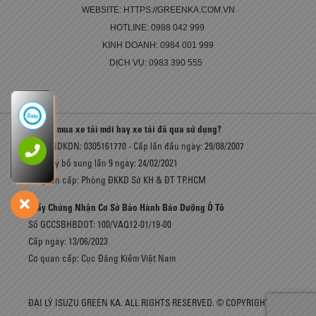
WEBSITE: HTTPS://GREENKA.COM.VN
HOTLINE: 0988 042 999
KINH DOANH: 0984 001 999
DỊCH VỤ: 0983 390 555
Có nên mua xe tải mới hay xe tải đã qua sử dụng?
Số GCNDKDN: 0305161770 - Cấp lần đầu ngày: 29/08/2007
Đăng ký bổ sung lần 9 ngày: 24/02/2021
Cơ quan cấp: Phòng ĐKKD Sở KH & ĐT TP.HCM
Giấy Chứng Nhận Cơ Sở Bảo Hành Bảo Dưỡng Ô Tô
Số GCCSBHBDOT: 100/VAQ12-01/19-00
Cấp ngày: 13/06/2023
Cơ quan cấp: Cục Đăng Kiểm Việt Nam
ĐẠI LÝ ISUZU GREEN KA. ALL RIGHTS RESERVED. © COPYRIGHT