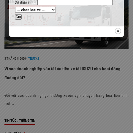
Số điện thoại
3 THÁNG 8, 2026
-
TRUCKS
Vì sao doanh nghiệp vận tải ưu tiên xe tải ISUZU cho hoạt động
đường dài?
Đối với các doanh nghiệp thường xuyên vận chuyển hàng hóa liên tỉnh,
một…
,
TIN TỨC
THÔNG TIN
XEM THÊM