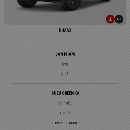
D-MAX
SẢN PHẨM
Ô TÔ
XE TẢI
ISUZU GREEN KA
GIỚI THIỆU
TIN TỨC
CƠ HỘI NGHỀ NGHIỆP