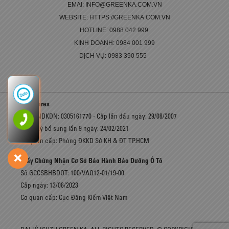
EMAI: INFO@GREENKA.COM.VN
WEBSITE: HTTPS://GREENKA.COM.VN
HOTLINE: 0988 042 999
KINH DOANH: 0984 001 999
DỊCH VỤ: 0983 390 555
Brochures
Số GCNDKDN: 0305161770 - Cấp lần đầu ngày: 29/08/2007
Đăng ký bổ sung lần 9 ngày: 24/02/2021
Cơ quan cấp: Phòng ĐKKD Sở KH & ĐT TP.HCM
Giấy Chứng Nhận Cơ Sở Bảo Hành Bảo Dưỡng Ô Tô
Số GCCSBHBDOT: 100/VAQ12-01/19-00
Cấp ngày: 13/06/2023
Cơ quan cấp: Cục Đăng Kiểm Việt Nam