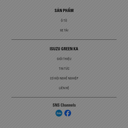
SẢN PHẨM
Ô TÔ
XE TẢI
ISUZU GREEN KA
GIỚI THIỆU
TIN TỨC
CƠ HỘI NGHỀ NGHIỆP
LIÊN HỆ
SNS Channels