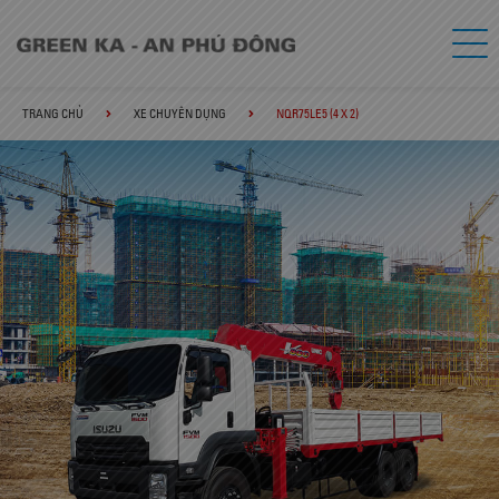
TRANG CHỦ
XE CHUYÊN DỤNG
NQR75LE5 (4 X 2)