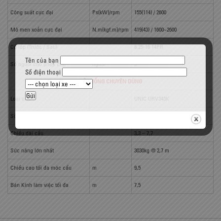
Công suất cực đại
Ps(kW)/rpm
155(114) / 2600
Mô men xoắn cực đại
N.m(kgf.m)/rpm
419(43) / 1600~2600
Cỡ lốp (Trước / Sau)
8.25-16 14PR
Tên của bạn
Số người cho phép chở
người
3
Số điện thoại
HỆ THỐNG CHUYÊN DÙNG
Loại cẩu
UNIC URV343K
Số đoạn
3
Chiều dài cẩu
3,3 – 7,7
Sức nâng lớn nhất
3030kg @ 2,7 m
Chiều cao tối đa móc cẩu
m
9,5
Bán Kính làm việc tối đa
m
7,5