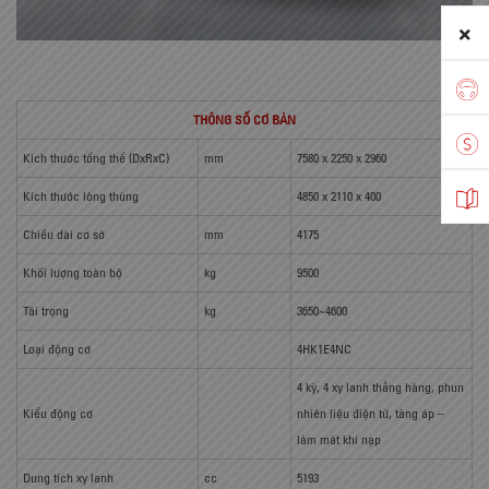
THÔNG SỐ CƠ BẢN
Kích thước tổng thể (DxRxC)
mm
7580 x 2250 x 2960
Kích thước lòng thùng
4850 x 2110 x 400
Chiều dài cơ sở
mm
4175
Khối lượng toàn bộ
kg
9500
Tải trọng
kg
3650~4600
Loại động cơ
4HK1E4NC
4 kỳ, 4 xy lanh thẳng hàng, phun
Kiểu động cơ
nhiên liệu điện tử, tăng áp –
làm mát khí nạp
Dung tích xy lanh
cc
5193