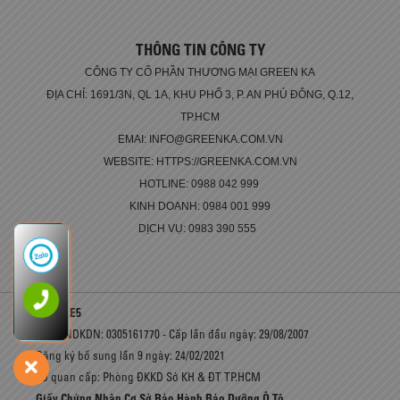
THÔNG TIN CÔNG TY
CÔNG TY CỔ PHẦN THƯƠNG MẠI GREEN KA
ĐỊA CHỈ: 1691/3N, QL 1A, KHU PHỐ 3, P. AN PHÚ ĐÔNG, Q.12,
TP.HCM
EMAI: INFO@GREENKA.COM.VN
WEBSITE: HTTPS://GREENKA.COM.VN
HOTLINE: 0988 042 999
KINH DOANH: 0984 001 999
DỊCH VỤ: 0983 390 555
FRR90LE5
Số GCNDKDN: 0305161770 - Cấp lần đầu ngày: 29/08/2007
Đăng ký bổ sung lần 9 ngày: 24/02/2021
Cơ quan cấp: Phòng ĐKKD Sở KH & ĐT TP.HCM
Giấy Chứng Nhận Cơ Sở Bảo Hành Bảo Dưỡng Ô Tô