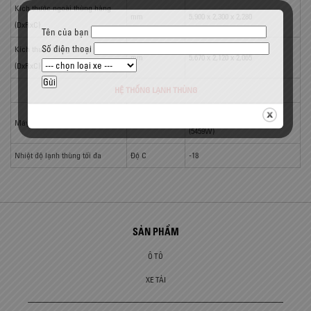
Kích thước ngoài thùng hàng
mm
5,900 x 2,300 x 2,280
(DxRxC)
Tên của bạn
Số điện thoại
Kích thước trong thùng hàng
mm
5,670 x 2,120 x 2,065
(DxRxC)
HỆ THỐNG LẠNH THÙNG
THERMO MASTER T-3000
Máy lạnh thùng
(5459W)
Nhiệt độ lạnh thùng tối đa
Độ C
-18
SẢN PHẨM
Ô TÔ
XE TẢI