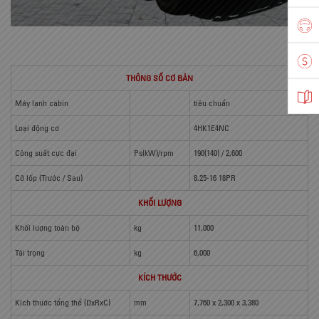
THÔNG SỐ CƠ BẢN
Máy lạnh cabin
tiêu chuẩn
Loại động cơ
4HK1E4NC
Công suất cực đại
Ps(kW)/rpm
190(140) / 2,600
Cỡ lốp (Trước / Sau)
8.25-16 18PR
KHỐI LƯỢNG
Khối lượng toàn bộ
kg
11,000
Tải trọng
kg
6,000
KÍCH THƯỚC
Kích thước tổng thể (DxRxC)
mm
7,760 x 2,300 x 3,380