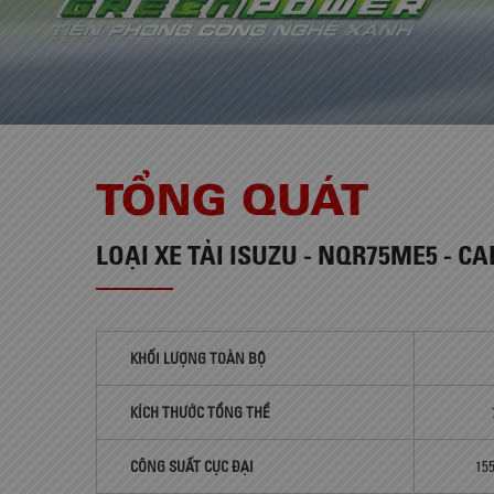
TỔNG QUÁT
LOẠI
XE TẢI ISUZU - NQR75ME5 - CA
KHỐI LƯỢNG TOÀN BỘ
KÍCH THƯỚC TỔNG THỂ
CÔNG SUẤT CỰC ĐẠI
155