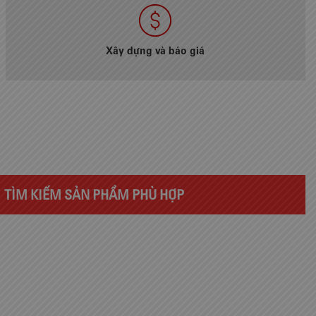
Xây dựng và báo giá
TÌM KIẾM SẢN PHẨM PHÙ HỢP