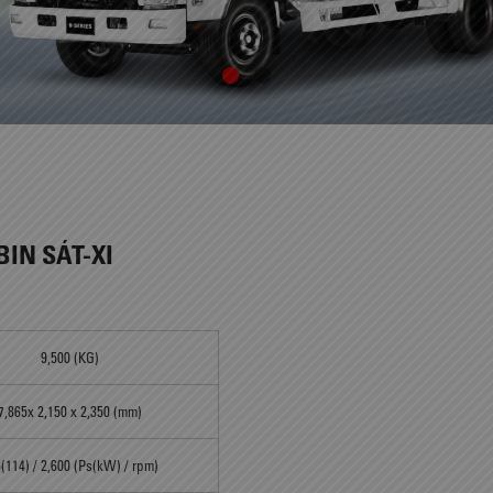
BIN SÁT-XI
9,500 (KG)
7,865x 2,150 x 2,350 (mm)
(114) / 2,600 (Ps(kW) / rpm)