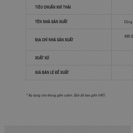
TIÊU CHUẨN KHÍ THẢI
TÊN NHÀ SẢN XUẤT
Công 
695 
ĐỊA CHỈ NHÀ SẢN XUẤT
XUẤT XỨ
GIÁ BÁN LẺ ĐỀ XUẤT
* Áp dụng cho khung gầm cabin. (Giá đã bao gồm VAT)