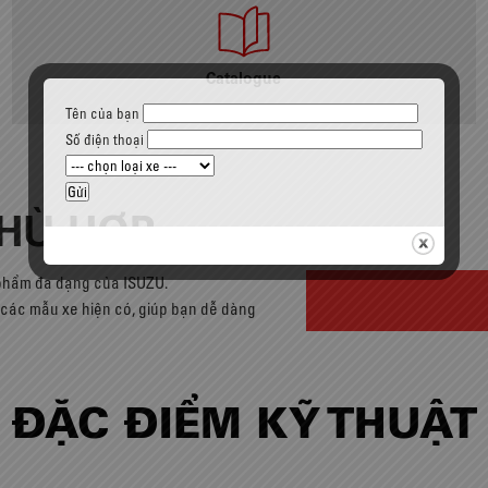
Catalogue
Tên của bạn
Số điện thoại
PHÙ HỢP
 phẩm đa dạng của ISUZU.
cả các mẫu xe hiện có, giúp bạn dễ dàng
ĐẶC ĐIỂM KỸ THUẬT