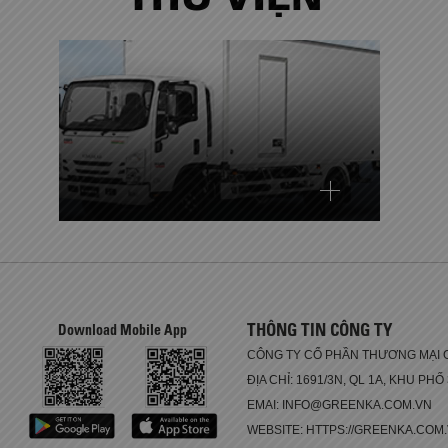
THÔNG TIN CÔNG TY
Download Mobile App
CÔNG TY CỔ PHẦN THƯƠNG MẠI 
ĐỊA CHỈ: 1691/3N, QL 1A, KHU PHỐ
EMAI: INFO@GREENKA.COM.VN
WEBSITE: HTTPS://GREENKA.COM