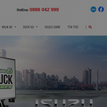
0988 042 999
Hotline:
MUA XE
DỊCH VỤ
ISUZU CARE
TIN TỨC
|