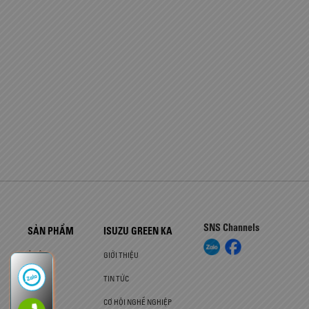
SNS Channels
SẢN PHẨM
ISUZU GREEN KA
Ô TÔ
GIỚI THIỆU
XE TẢI
TIN TỨC
CƠ HỘI NGHỀ NGHIỆP