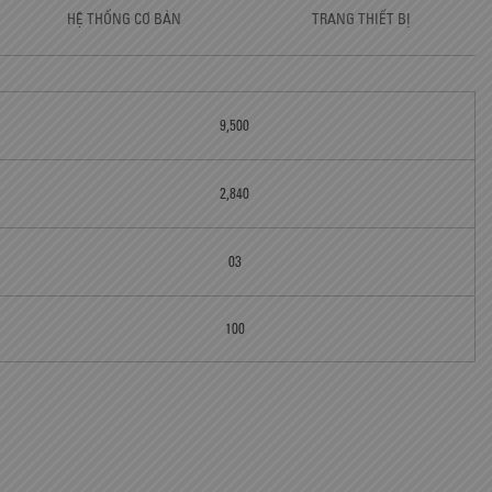
HỆ THỐNG CƠ BẢN
TRANG THIẾT BỊ
9,500
2,840
03
100