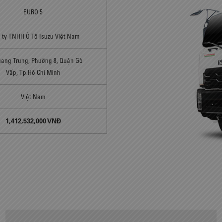
EURO 5
 ty TNHH Ô Tô Isuzu Việt Nam
uang Trung, Phường 8, Quận Gò
Vấp, Tp.Hồ Chí Minh
Việt Nam
1,412,532,000 VNĐ