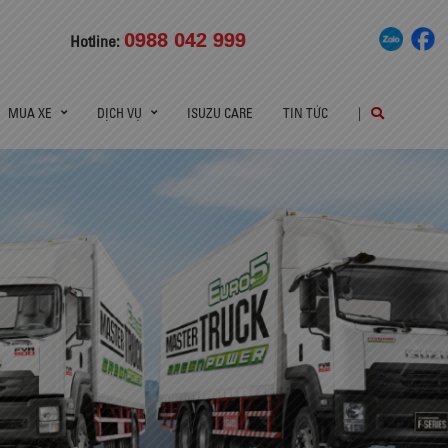
0988 042 999
Hotline:
MUA XE
DỊCH VỤ
ISUZU CARE
TIN TỨC
|