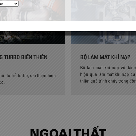
G TURBO BIẾN THIÊN
BỘ LÀM MÁT KHÍ NẠP
Bộ làm mát khí nạp với kích
hiệu quả làm mát khí nạp cao
ế độ trễ turbo, cải thiện hiệu
thiện quá trình cháy trong độ
cơ.
NGOẠI THẤT