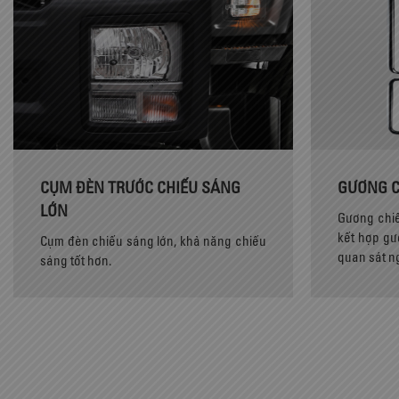
CỤM ĐÈN TRƯỚC CHIẾU SÁNG
GƯƠNG C
LỚN
Gương chiế
kết hợp gư
Cụm đèn chiếu sáng lớn, khả năng chiếu
quan sát ng
sáng tốt hơn.