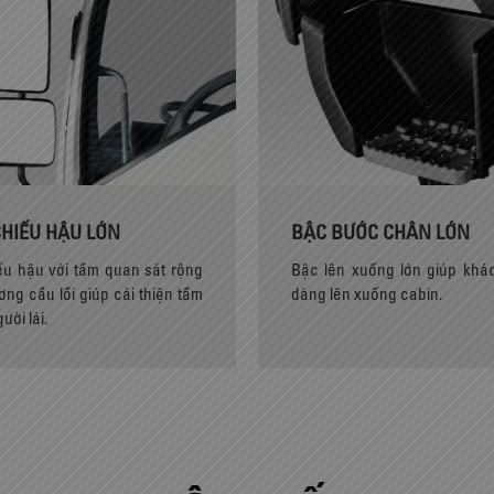
HIẾU HẬU LỚN
BẬC BƯỚC CHÂN LỚN
u hậu với tầm quan sát rộng
Bậc lên xuống lớn giúp khá
ơng cầu lồi giúp cải thiện tầm
dàng lên xuống cabin.
ười lái.