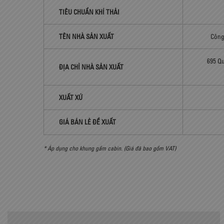
TIÊU CHUẨN KHÍ THẢI
TÊN NHÀ SẢN XUẤT
Công
695 Q
ĐỊA CHỈ NHÀ SẢN XUẤT
XUẤT XỨ
GIÁ BÁN LẺ ĐỀ XUẤT
* Áp dụng cho khung gầm cabin. (Giá đã bao gồm VAT)