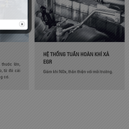
HỆ THỐNG TUẦN HOÀN KHÍ XẢ
EGR
 thước lớn,
, từ đó cải
Giảm khí NOx, thân thiện với môi trường.
ng cơ.