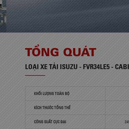
TỔNG QUÁT
LOẠI
XE TẢI ISUZU - FVR34LE5 - CAB
KHỐI LƯỢNG TOÀN BỘ
KÍCH THƯỚC TỔNG THỂ
CÔNG SUẤT CỰC ĐẠI
240