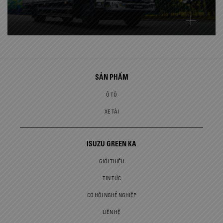
SẢN PHẨM
Ô TÔ
XE TẢI
ISUZU GREEN KA
GIỚI THIỆU
TIN TỨC
CƠ HỘI NGHỀ NGHIỆP
LIÊN HỆ