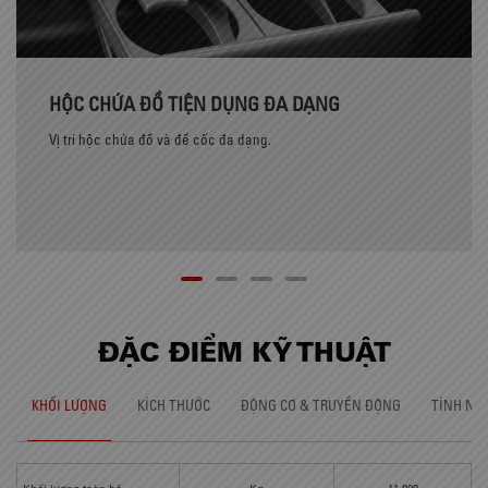
HỘC CHỨA ĐỒ TIỆN DỤNG ĐA DẠNG
Vị trí hộc chứa đồ và để cốc đa dạng.
ĐẶC ĐIỂM KỸ THUẬT
KHỐI LƯỢNG
KÍCH THƯỚC
ĐỘNG CƠ & TRUYỀN ĐỘNG
TÍNH NĂ