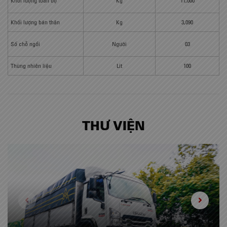
Khối lượng toàn bộ
Kg
11,000
Khối lượng bản thân
Kg
3,090
Số chỗ ngồi
Người
03
Thùng nhiên liệu
Lít
100
THƯ VIỆN