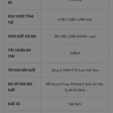
BỘ
KÍCH THƯỚC TỔNG
6,100 x 2,280 x 2,540 (mm)
THỂ
CÔNG SUẤT CỰC ĐẠI
205 (150) / 2,600 (Ps(kW) / rpm)
TIÊU CHUẨN KHÍ
EURO 5
THẢI
TÊN NHÀ SẢN XUẤT
Công ty TNHH Ô Tô Isuzu Việt Nam
ĐỊA CHỈ NHÀ SẢN
695 Quang Trung, Phường 8, Quận Gò Vấp,
XUẤT
Tp.Hồ Chí Minh
XUẤT XỨ
Việt Nam