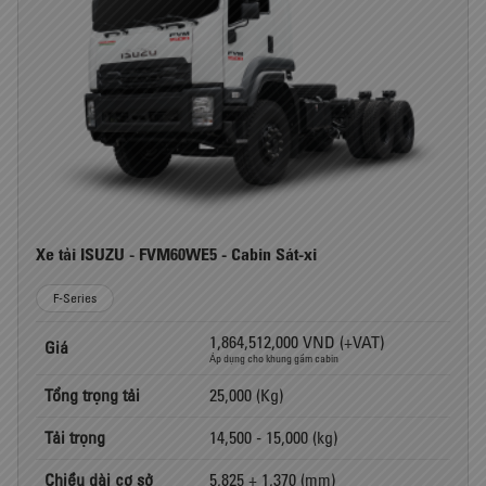
Xe tải ISUZU - FVM60WE5 - Cabin Sát-xi
F-Series
1,864,512,000 VND (+VAT)
Giá
Áp dụng cho khung gầm cabin
Tổng trọng tải
25,000 (Kg)
Tải trọng
14,500 - 15,000 (kg)
Chiều dài cơ sở
5,825 + 1,370 (mm)