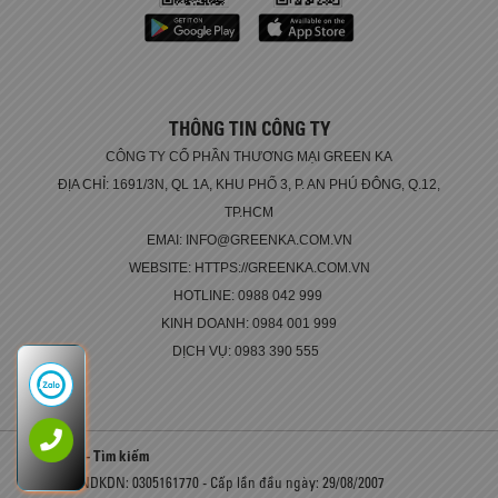
THÔNG TIN CÔNG TY
CÔNG TY CỔ PHẦN THƯƠNG MẠI GREEN KA
ĐỊA CHỈ: 1691/3N, QL 1A, KHU PHỐ 3, P. AN PHÚ ĐÔNG, Q.12,
TP.HCM
EMAI: INFO@GREENKA.COM.VN
WEBSITE: HTTPS://GREENKA.COM.VN
HOTLINE: 0988 042 999
KINH DOANH: 0984 001 999
DỊCH VỤ: 0983 390 555
Xe Tải - Tìm kiếm
Số GCNDKDN: 0305161770 - Cấp lần đầu ngày: 29/08/2007