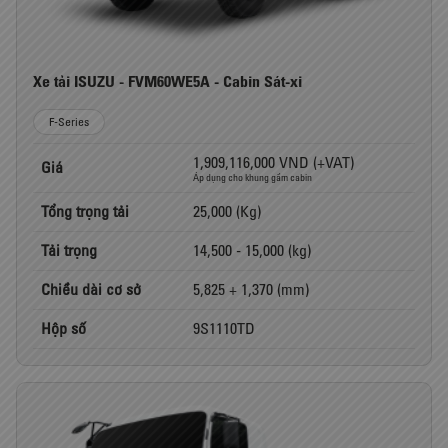
Xe tải ISUZU - FVM60WE5A - Cabin Sát-xi
F-Series
1,909,116,000 VND (+VAT)
Giá
Áp dụng cho khung gầm cabin
Tổng trọng tải
25,000 (Kg)
Tải trọng
14,500 - 15,000 (kg)
Chiều dài cơ sở
5,825 + 1,370 (mm)
Hộp số
9S1110TD