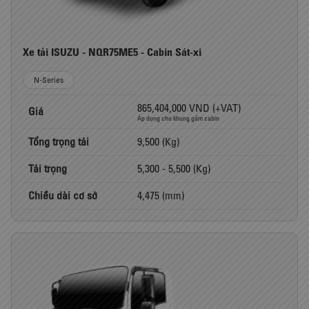
Xe tải ISUZU - NQR75ME5 - Cabin Sát-xi
N-Series
865,404,000 VND (+VAT)
Giá
Áp dụng cho khung gầm cabin
Tổng trọng tải
9,500 (Kg)
Tải trọng
5,300 - 5,500 (Kg)
Chiều dài cơ sở
4,475 (mm)