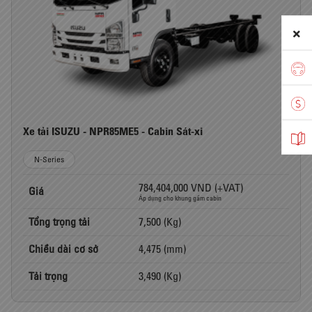
Xe tải ISUZU - NPR85ME5 - Cabin Sát-xi
N-Series
784,404,000 VND (+VAT)
Giá
Áp dụng cho khung gầm cabin
Tổng trọng tải
7,500 (Kg)
Chiều dài cơ sở
4,475 (mm)
Tải trọng
3,490 (Kg)