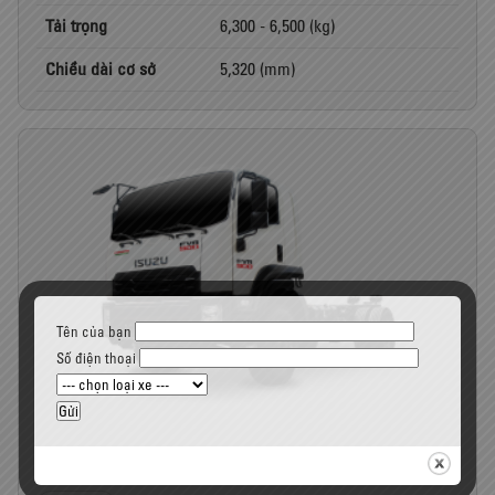
Tải trọng
6,300 - 6,500 (kg)
Chiều dài cơ sở
5,320 (mm)
Tên của bạn
Số điện thoại
Xe tải ISUZU - FVR34VE5 - Cabin Sát-xi