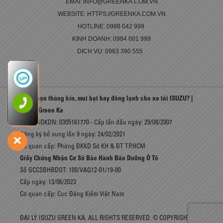
EMAI: INFO@GREENKA.COM.VN
WEBSITE: HTTPS://GREENKA.COM.VN
HOTLINE: 0988 042 999
KINH DOANH: 0984 001 999
DỊCH VỤ: 0983 390 555
Nên chọn thùng kín, mui bạt hay đông lạnh cho xe tải ISUZU? |
ISUZU Green Ka
Số GCNDKDN: 0305161770 - Cấp lần đầu ngày: 29/08/2007
Đăng ký bổ sung lần 9 ngày: 24/02/2021
Cơ quan cấp: Phòng ĐKKD Sở KH & ĐT TP.HCM
Giấy Chứng Nhận Cơ Sở Bảo Hành Bảo Dưỡng Ô Tô
Số GCCSBHBDOT: 100/VAQ12-01/19-00
Cấp ngày: 13/06/2023
Cơ quan cấp: Cục Đăng Kiểm Việt Nam
ĐẠI LÝ ISUZU GREEN KA. ALL RIGHTS RESERVED. © COPYRIGHT