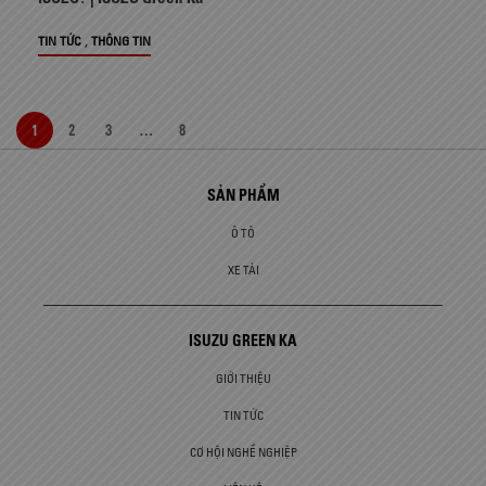
,
TIN TỨC
THÔNG TIN
1
2
3
…
8
SẢN PHẨM
Ô TÔ
XE TẢI
ISUZU GREEN KA
GIỚI THIỆU
TIN TỨC
CƠ HỘI NGHỀ NGHIỆP