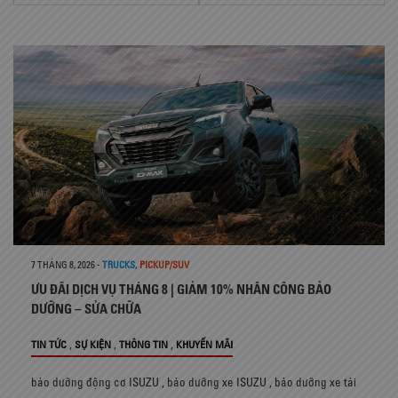
7 THÁNG 8, 2026
-
TRUCKS
,
PICKUP/SUV
ƯU ĐÃI DỊCH VỤ THÁNG 8 | GIẢM 10% NHÂN CÔNG BẢO
DƯỠNG – SỬA CHỮA
,
,
,
TIN TỨC
SỰ KIỆN
THÔNG TIN
KHUYẾN MÃI
bảo dưỡng động cơ ISUZU
,
bảo dưỡng xe ISUZU
,
bảo dưỡng xe tải