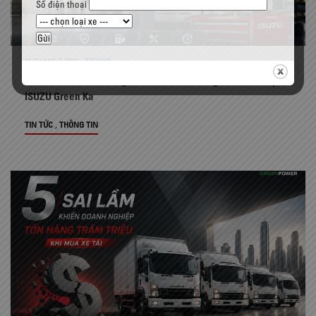
Số điện thoại
31 THÁNG 7, 2026
-
TRUCKS
Bao lâu nên bảo dưỡng xe tải ISUZU? Hướng dẫn chi tiết |
ISUZU Green Ka
,
TIN TỨC
THÔNG TIN