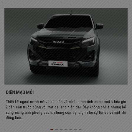
DIỆN MẠO MỚI
V
AX
Thiết kế ngoại mạnh mẽ và hài hòa với những nét tinh chỉnh mới ở hốc gió
M
ua
2 bên cản trước cùng với mặt ga lăng hiện đại. Đây không chỉ là những bổ
t
sung mang tính phong cách; chúng còn đại diện cho sự tối ưu về mặt khí
động học.