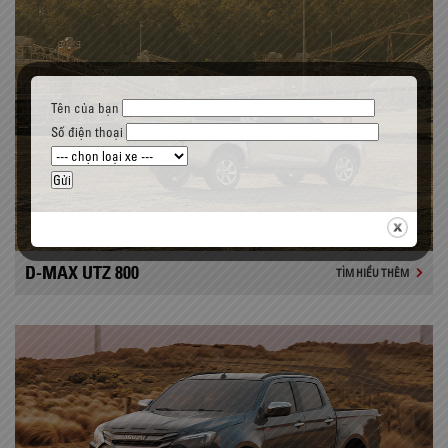
Tên của bạn
Số điện thoại
D-MAX UTZ 800
TÌM HIỂU THÊM