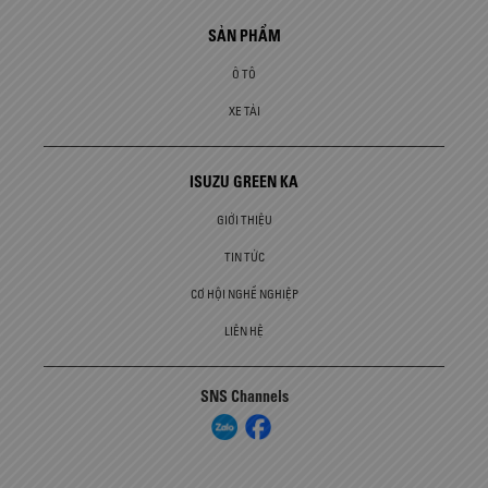
SẢN PHẨM
Ô TÔ
XE TẢI
ISUZU GREEN KA
GIỚI THIỆU
TIN TỨC
CƠ HỘI NGHỀ NGHIỆP
LIÊN HỆ
SNS Channels