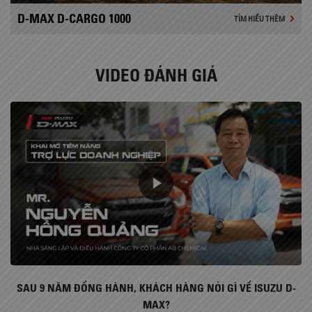
D-MAX D-CARGO 1000
TÌM HIỂU THÊM
VIDEO ĐÁNH GIÁ
SAU 9 NĂM ĐỒNG HÀNH, KHÁCH HÀNG NÓI GÌ VỀ ISUZU D-
MAX?