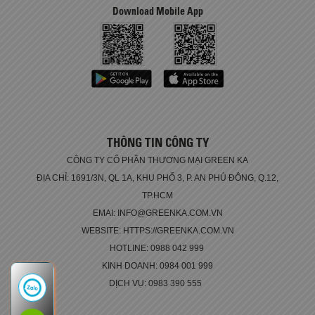
Download Mobile App
THÔNG TIN CÔNG TY
CÔNG TY CỔ PHẦN THƯƠNG MẠI GREEN KA
ĐỊA CHỈ: 1691/3N, QL 1A, KHU PHỐ 3, P. AN PHÚ ĐÔNG, Q.12,
TP.HCM
EMAI: INFO@GREENKA.COM.VN
WEBSITE: HTTPS://GREENKA.COM.VN
HOTLINE: 0988 042 999
KINH DOANH: 0984 001 999
DỊCH VỤ: 0983 390 555