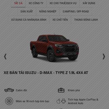
TẤT CẢ
XE CÔNG TY
XE CHO THUÊ/DỊCH VỤ
XÂY DỰNG
SẢN XUẤT
NÔNG NGHIỆP
CAMPING / OFF-ROAD
SỬ DỤNG CÁ NHÂN/GIA ĐÌNH
XE CHỞ TIỀN
THÙNG ĐÔNG LẠNH
‹
›
XE BÁN TẢI ISUZU - D-MAX - TYPE Z 1.9L 4X4 AT
X
Cabin đôi
Khám phá
Tích hợp Apple CarPlay &
Mâm xe 18 inch hợp kim bạc
Android Auto