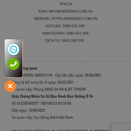
TP.HCM
EMAI: INFO@GREENKA.COM.VN
WEBSITE: HTTPS://GREENKA.COM.VN
HOTLINE: 0988 042 999
KINH DOANH: 0984 001 999
DỊCH VỤ: 0983 390 555
LCV - Tổng quan
Số GCNDKDN: 0305161770 - Cấp lần đầu ngày: 29/08/2007
Đăng ký bổ sung lần 9 ngày: 24/02/2021
Cơ quan cấp: Phòng ĐKKD Sở KH & ĐT TP.HCM
Giấy Chứng Nhận Cơ Sở Bảo Hành Bảo Dưỡng Ô Tô
Số GCCSBHBDOT: 100/VAQ12-01/19-00
Cấp ngày: 13/06/2023
Cơ quan cấp: Cục Đăng Kiểm Việt Nam