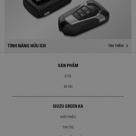
TÍNH NĂNG HỮU ÍCH
TÌM THÊM
SẢN PHẨM
Ô TÔ
XE TẢI
ISUZU GREEN KA
GIỚI THIỆU
TIN TỨC