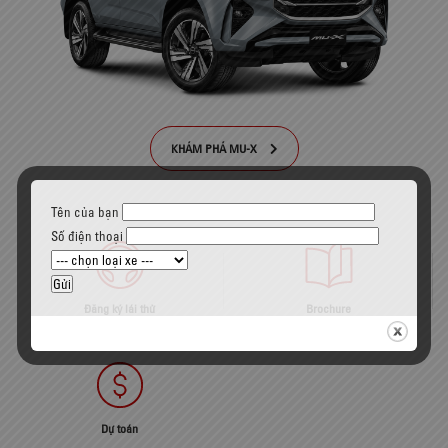
KHÁM PHÁ MU-X
Tên của bạn
Số điện thoại
Đăng ký lái thử
Brochure
Dự toán